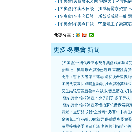
[冬奧會]美國慘敗芬蘭 無緣男子冰球銅
[冬奧會]冬奧今日談：挪威稱霸索契雪上
[冬奧會]冬奧今日談：斯彭斯成績一般 
[冬奧會]冬奧今日談：55歲老王子索契
我要分享：
更多
冬奧會
新聞
[冬奧會]中國代表團索契冬奧會成績獲肯
新華社：奧運唯金牌論已過時 重塑體育價
周洋：暫不去考慮三連冠 退役後希望做寵
冬奧代表團回國暖意融融 以金牌論英雄成
羽生結弦否認普魯申科執教 普皇將在3月
[殘冬奧會]輪椅冰壺：少了刷子 多了手杖
[殘冬奧會]輪椅冰壺隊懷抱夢想備戰索契
韓媒：金妍兒成就“全獎牌” 乃百年未有佳
金妍兒17年捐款30億韓元 將競選奧委會
凌晨接機冬季項目升溫 老將告別唏噓小將