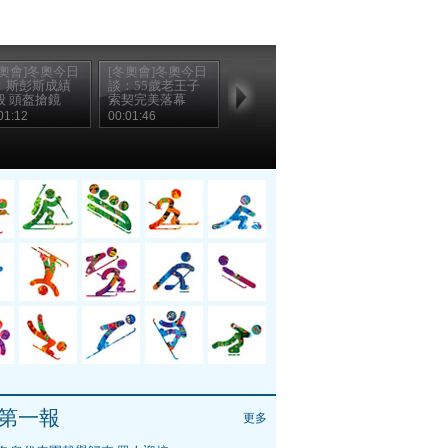
冬奧會]冬奧今日
[冬奧會]冬奧今日
：斯彭斯成績
談：55歲老王子
般 頭盔搶鏡
索契完美落幕
01:12
00:01:46
第一報
更多