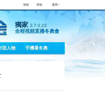
登錄
幫助
應用
獨家
2.7-2.23
全程視頻直播冬奧會
封面人物
手機看冬奧
軍