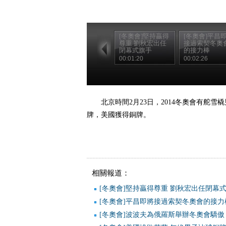
[冬奧會]堅持贏得
[冬奧會]平昌
尊重 劉秋宏出任
接過索契冬奧
閉幕式旗手
的接力棒
00:01:20
00:02:26
北京時間2月23日，2014冬奧會有舵
牌，美國獲得銅牌。
相關報道：
[冬奧會]堅持贏得尊重 劉秋宏出任閉幕
[冬奧會]平昌即將接過索契冬奧會的接力
[冬奧會]波波夫為俄羅斯舉辦冬奧會驕傲