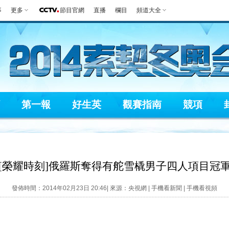
事
更多
節目官網
直播
欄目
頻道大全
第一報
好生英
觀賽指南
競項
[榮耀時刻]俄羅斯奪得有舵雪橇男子四人項目冠
發佈時間：2014年02月23日 20:46| 來源：央視網 |
手機看新聞
|
手機看視頻