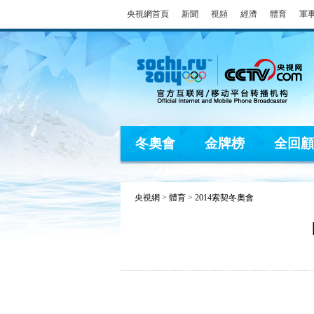
央視網首頁
新聞
視頻
經濟
體育
軍
冬奧會
金牌榜
全回顧
央視網
>
體育
>
2014索契冬奧會