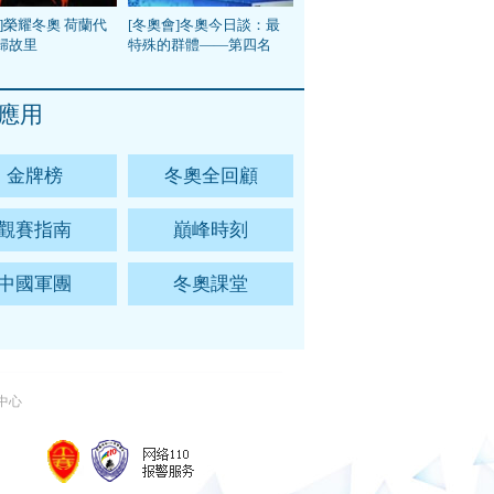
]榮耀冬奧 荷蘭代
[冬奧會]冬奧今日談：最
歸故里
特殊的群體——第四名
應用
金牌榜
冬奧全回顧
觀賽指南
巔峰時刻
中國軍團
冬奧課堂
中心