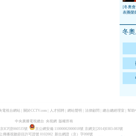
[冬奧會
表團榮
冬奧
央電視台網站
|
關於CCTV.com
|
人才招聘
|
網站聲明
|
法律顧問
|
總台總經理室
|
幫助
中央廣播電視總台 央視網 版權所有
京ICP證060535號
京公網安備 11000002000018號
京網文[2014]0383-083號
上傳播視聽節目許可證號 0102002 新出網證（京）字098號