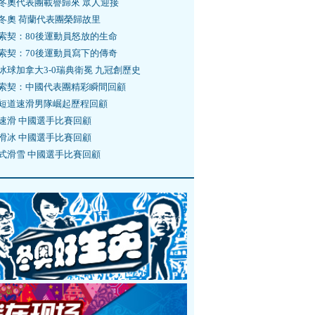
冬奧代表團載譽歸來 眾人迎接
冬奧 荷蘭代表團榮歸故里
索契：80後運動員怒放的生命
索契：70後運動員寫下的傳奇
冰球加拿大3-0瑞典衛冕 九冠創歷史
索契：中國代表團精彩瞬間回顧
短道速滑男隊崛起歷程回顧
速滑 中國選手比賽回顧
滑冰 中國選手比賽回顧
式滑雪 中國選手比賽回顧