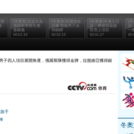
即將
[冬奧會]波波夫為
[冬奧會]美國慘敗
[冬奧會]冬奧今日
[
會
俄羅斯舉辦冬奧
芬蘭 無緣男子冰
談：挪威稱霸索
談
會驕傲
球銅牌
契雪上項目
一
00:01:34
00:02:15
00:01:27
00:
雪橇男子四人項目展開角逐，俄羅斯隊獲得金牌，拉脫維亞獲得銀
式旗手
棒
冬奧