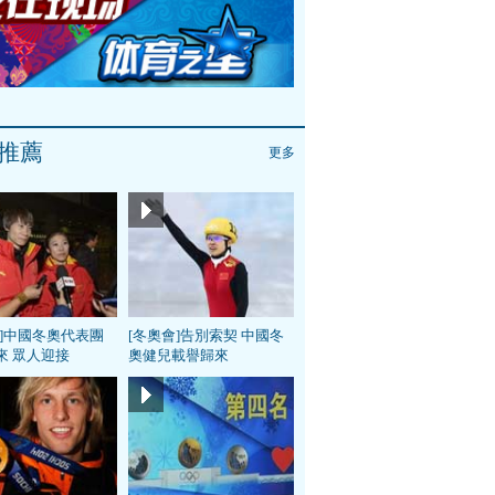
推薦
更多
會]中國冬奧代表團
[冬奧會]告別索契 中國冬
來 眾人迎接
奧健兒載譽歸來