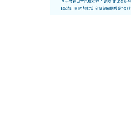
李子君在日本也成女神了 網友:她比金妍
[高清組圖]強顏歡笑 金妍兒回國獲贈“金牌