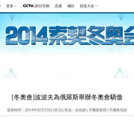
事
更多
節目官網
直播
欄目
頻道大全
第一報
好生英
觀賽指南
競項
[冬奧會]波波夫為俄羅斯舉辦冬奧會驕傲
發佈時間：2014年02月23日 08:31| 來源：央視網 |
手機看新聞
|
手機看視頻