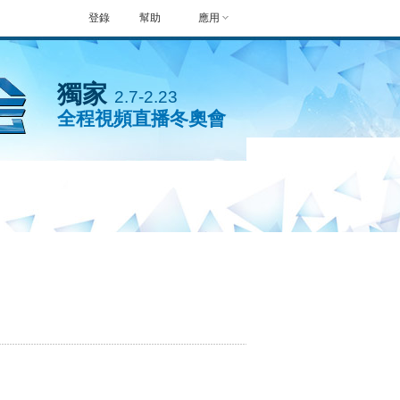
登錄
幫助
應用
獨家
2.7-2.23
全程視頻直播冬奧會
封面人物
手機看冬奧