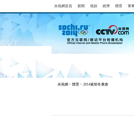
央視網首頁
新聞
視頻
經濟
體育
軍
冬奧會
金牌榜
全回顧
央視網
>
體育
>
2014索契冬奧會