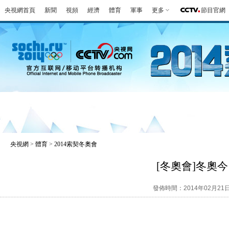
央視網首頁
新聞
視頻
經濟
體育
軍事
更多
節目官網
冬奧會
金牌榜
全回顧
第一報
好
央視網
>
體育
>
2014索契冬奧會
[冬奧會]冬奧
發佈時間：2014年02月21日 