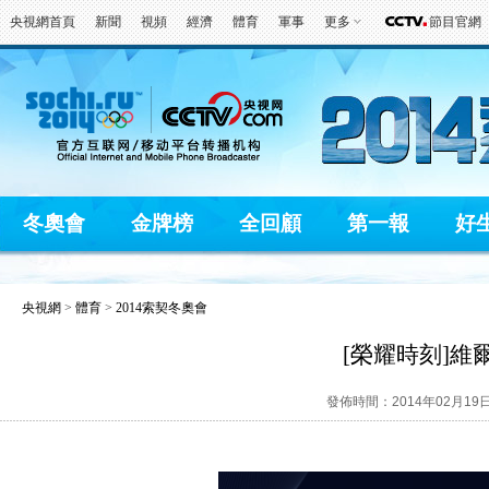
央視網首頁
新聞
視頻
經濟
體育
軍事
更多
節目官網
冬奧會
金牌榜
全回顧
第一報
好
央視網
>
體育
>
2014索契冬奧會
[榮耀時刻]
發佈時間：2014年02月19日 