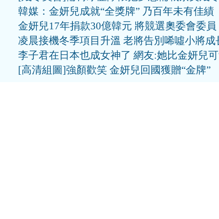
韓媒：金妍兒成就“全獎牌” 乃百年未有佳績
金妍兒17年捐款30億韓元 將競選奧委會委員
凌晨接機冬季項目升溫 老將告別唏噓小將成
李子君在日本也成女神了 網友:她比金妍兒
[高清組圖]強顏歡笑 金妍兒回國獲贈“金牌”