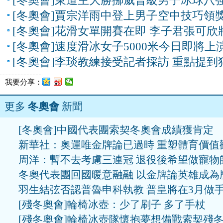
[冬奧會]東道主大勝挪威晉級男子冰球八
[冬奧會]賈宗洋雨中登上男子空中技巧領
[冬奧會]花滑女單開賽在即 李子君張可欣
[冬奧會]速度滑冰女子5000米今日即將上
[冬奧會]李琰教練接受記者採訪 重點提到
我要分享：
更多
冬奧會
新聞
[冬奧會]中國代表團索契冬奧會成績獲肯定
新華社：奧運唯金牌論已過時 重塑體育價值
周洋：暫不去考慮三連冠 退役後希望做寵物
冬奧代表團回國暖意融融 以金牌論英雄成為
羽生結弦否認普魯申科執教 普皇將在3月做
[殘冬奧會]輪椅冰壺：少了刷子 多了手杖
[殘冬奧會]輪椅冰壺隊懷抱夢想備戰索契殘