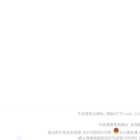
中央電視台網站
|
關於CCTV.com
|
人
中央廣播電視總台 央視
違法和不良信息舉報
京ICP證060535號
京公網安備 11
網上傳播視聽節目許可證號 0102002