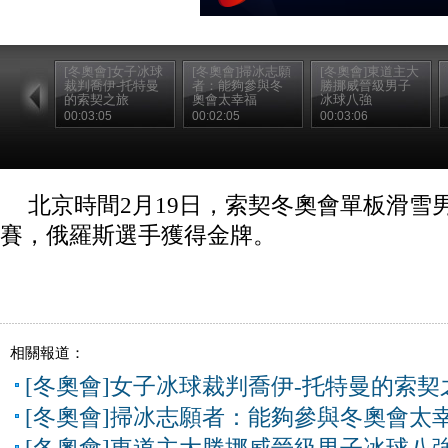
[冬奧會]女子冰球
[冬奧會]掃冰志願
[冬奧會]東道主大
裁判喬伊-托特曼
者：能夠參與冬
勝挪威晉級男子
的索契之旅
奧會太幸福
冰球八強
00:03:05
00:02:05
00:03:06
北京時間2月19日，索契冬奧會單板滑雪
賽，俄羅斯選手獲得金牌。
相關報道：
[冬奧會]女子冰球裁判喬伊-托特曼的索契
[冬奧會]掃冰志願者：能夠參與冬奧會太