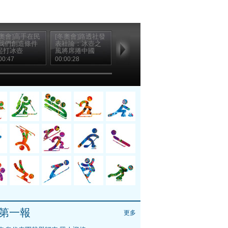
冬奧會]高手在民
[冬奧會]路透社發
[冬奧會]中國男子
 我們創造條件
表社論：冰壺之
冰壺隊：兄弟同
起打冰壺
風將席捲中國
心 挺進四強
00:47
00:00:28
00:00:15
第一報
更多