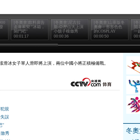
00
[冬奧會]飲料廣告
[冬奧會]尼古拉
[冬奧會]山寨版冬
[
發
走進索契 “冰箱，
斯-亞歷山大上演
奧會：形形色色
間
開門吧”
小鬍子模倣秀
的COSPLAY
一
00:01:17
00:00:36
00:00:50
00:
會花樣滑冰女子單人滑即將上演，兩位中國小將正積極備戰。
到犯規
術失誤
吧”
冬奧
模倣秀