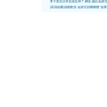
李子君在日本也成女神了 網友:她比金妍
[高清組圖]強顏歡笑 金妍兒回國獲贈“金牌