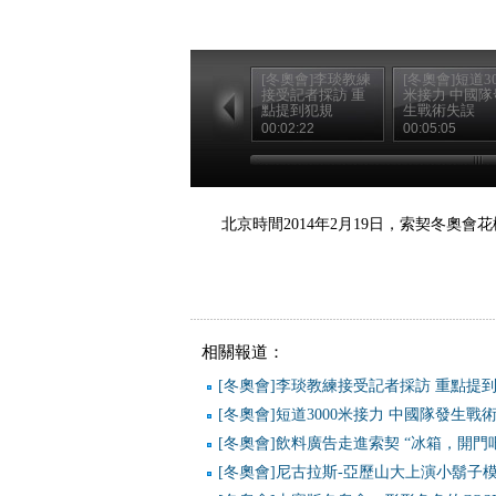
[冬奧會]李琰教練
[冬奧會]短道30
接受記者採訪 重
米接力 中國隊
點提到犯規
生戰術失誤
00:02:22
00:05:05
北京時間2014年2月19日，索契冬奧
相關報道：
[冬奧會]李琰教練接受記者採訪 重點提
[冬奧會]短道3000米接力 中國隊發生戰
[冬奧會]飲料廣告走進索契 “冰箱，開門
[冬奧會]尼古拉斯-亞歷山大上演小鬍子