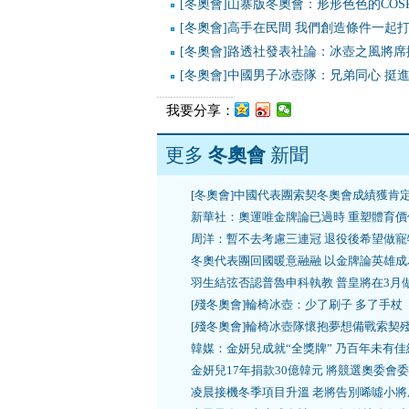
[冬奧會]山寨版冬奧會：形形色色的COSP
[冬奧會]高手在民間 我們創造條件一起
[冬奧會]路透社發表社論：冰壺之風將席
[冬奧會]中國男子冰壺隊：兄弟同心 挺
我要分享：
更多
冬奧會
新聞
[冬奧會]中國代表團索契冬奧會成績獲肯
新華社：奧運唯金牌論已過時 重塑體育價
周洋：暫不去考慮三連冠 退役後希望做寵
冬奧代表團回國暖意融融 以金牌論英雄成
羽生結弦否認普魯申科執教 普皇將在3月
[殘冬奧會]輪椅冰壺：少了刷子 多了手杖
[殘冬奧會]輪椅冰壺隊懷抱夢想備戰索契
韓媒：金妍兒成就“全獎牌” 乃百年未有佳
金妍兒17年捐款30億韓元 將競選奧委會
凌晨接機冬季項目升溫 老將告別唏噓小將