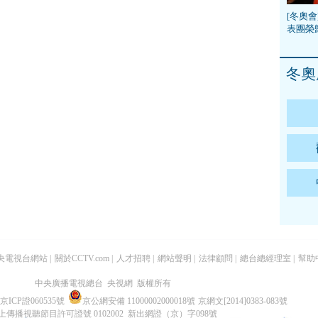
[冬奧會
表團榮
冬奧
央電視台網站
|
關於CCTV.com
|
人才招聘
|
網站聲明
|
法律顧問
|
總台總經理室
|
幫助
中央廣播電視總台 央視網 版權所有
京ICP證060535號
京公網安備 11000002000018號
京網文[2014]0383-083號
上傳播視聽節目許可證號 0102002 新出網證（京）字098號