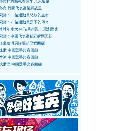
冬奧代表團載譽歸來 眾人迎接
冬奧 荷蘭代表團榮歸故里
索契：80後運動員怒放的生命
索契：70後運動員寫下的傳奇
冰球加拿大3-0瑞典衛冕 九冠創歷史
索契：中國代表團精彩瞬間回顧
短道速滑男隊崛起歷程回顧
速滑 中國選手比賽回顧
滑冰 中國選手比賽回顧
式滑雪 中國選手比賽回顧