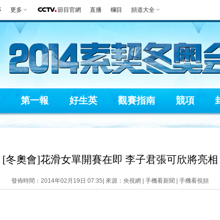
事
更多
節目官網
直播
欄目
頻道大全
第一報
好生英
觀賽指南
競項
[冬奧會]花滑女單開賽在即 李子君張可欣將亮相
發佈時間：2014年02月19日 07:35| 來源：央視網 |
手機看新聞
|
手機看視頻