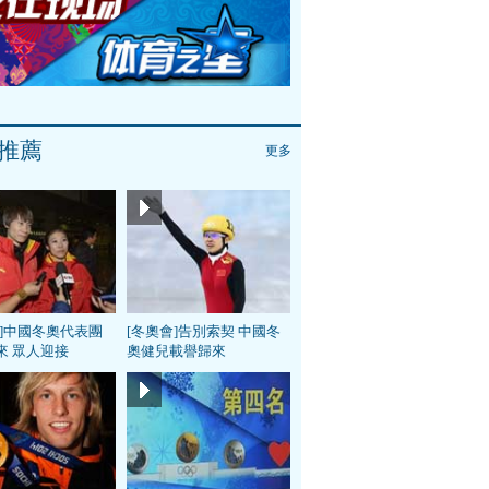
推薦
更多
會]中國冬奧代表團
[冬奧會]告別索契 中國冬
來 眾人迎接
奧健兒載譽歸來