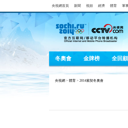
央視網首頁
新聞
視頻
經濟
體育
軍
冬奧會
金牌榜
全回顧
央視網
>
體育
>
2014索契冬奧會