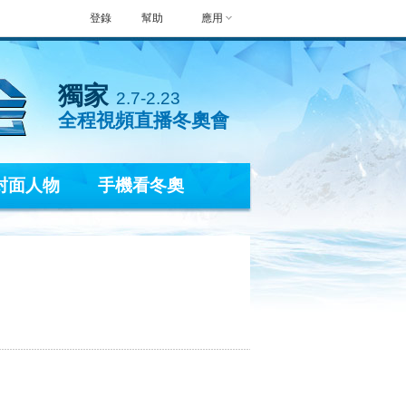
登錄
幫助
應用
獨家
2.7-2.23
全程視頻直播冬奧會
封面人物
手機看冬奧