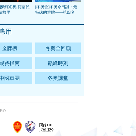
]榮耀冬奧 荷蘭代
[冬奧會]冬奧今日談：最
歸故里
特殊的群體——第四名
應用
金牌榜
冬奧全回顧
觀賽指南
巔峰時刻
中國軍團
冬奧課堂
中心