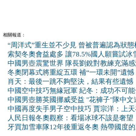
相關報道：
“周洋式”重生並不少見 曾被普遍認為狀態
索契冬奧會益處多 讓78.5%國人願嘗試冰
中國男壺震驚世界 隊長劉銳對教練充滿感
冬奧閉幕式將重綻五環 補“一環未開”遺憾
肖天：最後一跳不夠堅決，結果有些遺憾
中國空中技巧無緣冠軍 紀冬：成功不可能
中國男壺勝英國挪威受益 "花褲子"隊中文
中國再度失手男子空中技巧 賈宗洋：上天
人民日報冬奧觀察：看場冰球不該是奢望
牙買加雪車隊12年後重返冬奧 熱帶國度