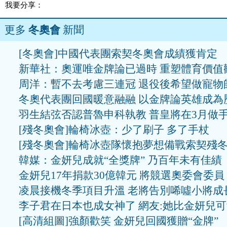
我要分享：
更多
冬奧會
新聞
[冬奧會]中國代表團索契冬奧會成績獲肯定
新華社：奧運唯金牌論已過時 重塑體育價值
周洋：暫不去考慮三連冠 退役後希望做寵物
冬奧代表團回國暖意融融 以金牌論英雄成為
羽生結弦否認普魯申科執教 普皇將在3月做
[殘冬奧會]輪椅冰壺：少了刷子 多了手杖
[殘冬奧會]輪椅冰壺隊懷抱夢想備戰索契殘
韓媒：金妍兒成就“全獎牌” 乃百年未有佳績
金妍兒17年捐款30億韓元 將競選奧委會委員
凌晨接機冬季項目升溫 老將告別唏噓小將成
李子君在日本也成女神了 網友:她比金妍兒
[高清組圖]強顏歡笑 金妍兒回國獲贈“金牌”