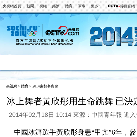
央視網首頁
新聞
視頻
經濟
體育
軍事
更多
節目官網
冬奧會
金牌榜
全回顧
第一報
好
央視網
>
體育
>
2014索契冬奧會
冰上舞者黃欣彤用生命跳舞 已決
2014年02月18日 10:14 來源：中國青年報
進入
中國冰舞選手黃欣彤身患“甲亢”6年，參