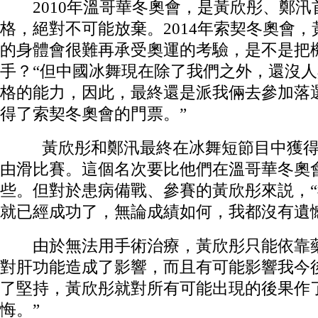
2010年溫哥華冬奧會，是黃欣彤、鄭汛
格，絕對不可能放棄。2014年索契冬奧會
的身體會很難再承受奧運的考驗，是不是把
手？“但中國冰舞現在除了我們之外，還沒
格的能力，因此，最終還是派我倆去參加落
得了索契冬奧會的門票。”
黃欣彤和鄭汛最終在冰舞短節目中獲得第
由滑比賽。這個名次要比他們在溫哥華冬奧會
些。但對於患病備戰、參賽的黃欣彤來説，
就已經成功了，無論成績如何，我都沒有遺
由於無法用手術治療，黃欣彤只能依靠藥
對肝功能造成了影響，而且有可能影響我今
了堅持，黃欣彤就對所有可能出現的後果作
悔。”