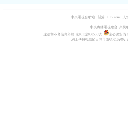
中央電視台網站
|
關於CCTV.com
|
人
中央廣播電視總台 央視
違法和不良信息舉報
京ICP證060535號
京公網安備 11
網上傳播視聽節目許可證號 0102002