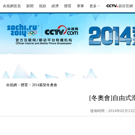
央視網首頁
新聞
視頻
經濟
體育
軍事
更多
節目官網
冬奧會
金牌榜
全回顧
第一報
好
央視網
>
體育
>
2014索契冬奧會
[冬奧會]自由式
發佈時間：2014年02月13日 