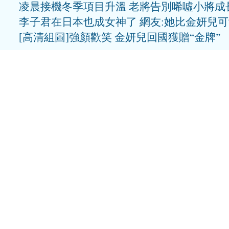
凌晨接機冬季項目升溫 老將告別唏噓小將成
李子君在日本也成女神了 網友:她比金妍兒
[高清組圖]強顏歡笑 金妍兒回國獲贈“金牌”