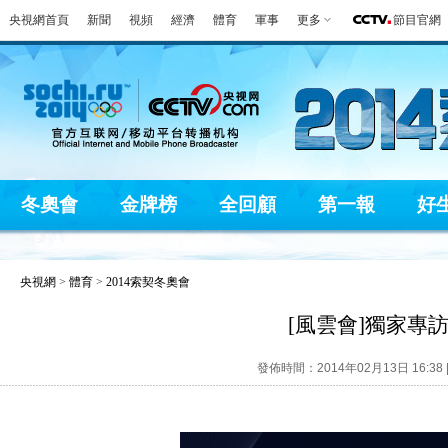
央視網首頁
新聞
視頻
經濟
體育
軍事
更多
節目官網
冬奧會
金牌榜
全回顧
第一報
好
央視網
>
體育
>
2014索契冬奧會
[風雲會]獨家專
發佈時間：2014年02月13日 16:38 