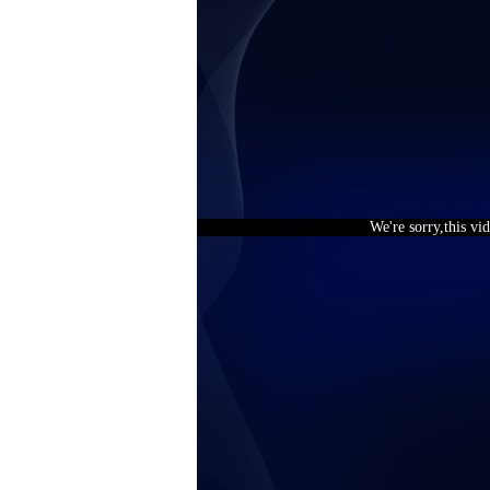
We're sorry,this vi