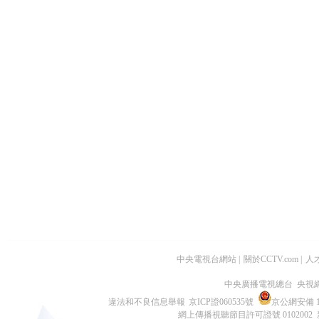
中央電視台網站
|
關於CCTV.com
|
人
中央廣播電視總台 央視
違法和不良信息舉報
京ICP證060535號
京公網安備 11
網上傳播視聽節目許可證號 0102002