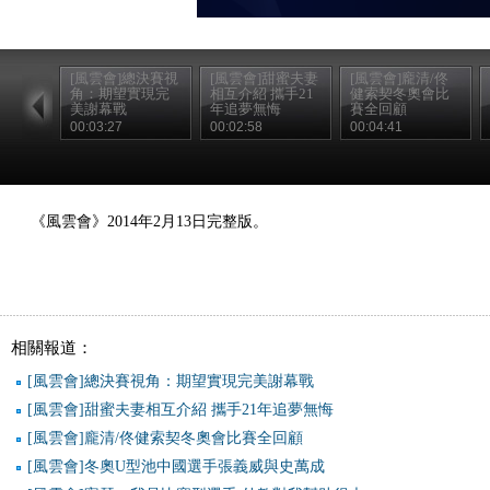
[風雲會]總決賽視
[風雲會]甜蜜夫妻
[風雲會]龐清/佟
角：期望實現完
相互介紹 攜手21
健索契冬奧會比
美謝幕戰
年追夢無悔
賽全回顧
00:03:27
00:02:58
00:04:41
《風雲會》2014年2月13日完整版。
相關報道：
[風雲會]總決賽視角：期望實現完美謝幕戰
[風雲會]甜蜜夫妻相互介紹 攜手21年追夢無悔
[風雲會]龐清/佟健索契冬奧會比賽全回顧
[風雲會]冬奧U型池中國選手張義威與史萬成