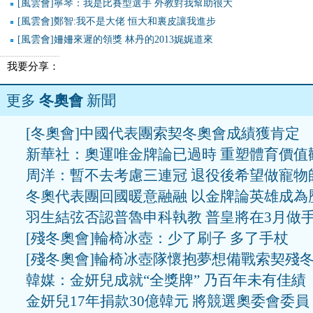
[風雲會]寧琴：我是比賽型選手 外教對我幫助很大
[風雲會]鄭智:我不是大佬 恒大和裏皮讓我進步
[風雲會]姍姍來遲的領獎 林丹的2013娓娓道來
我要分享：
更多
冬奧會
新聞
[冬奧會]中國代表團索契冬奧會成績獲肯定
新華社：奧運唯金牌論已過時 重塑體育價值
周洋：暫不去考慮三連冠 退役後希望做寵物
冬奧代表團回國暖意融融 以金牌論英雄成為
羽生結弦否認普魯申科執教 普皇將在3月做
[殘冬奧會]輪椅冰壺：少了刷子 多了手杖
[殘冬奧會]輪椅冰壺隊懷抱夢想備戰索契殘
韓媒：金妍兒成就“全獎牌” 乃百年未有佳績
金妍兒17年捐款30億韓元 將競選奧委會委員