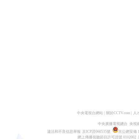
中央電視台網站
|
關於CCTV.com
|
人
中央廣播電視總台 央視
違法和不良信息舉報
京ICP證060535號
京公網安備 11
網上傳播視聽節目許可證號 0102002