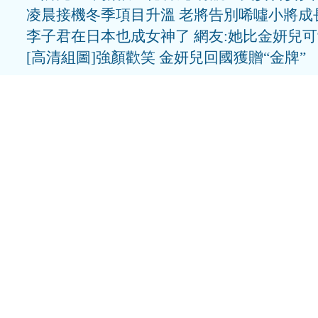
凌晨接機冬季項目升溫 老將告別唏噓小將成
李子君在日本也成女神了 網友:她比金妍兒
[高清組圖]強顏歡笑 金妍兒回國獲贈“金牌”