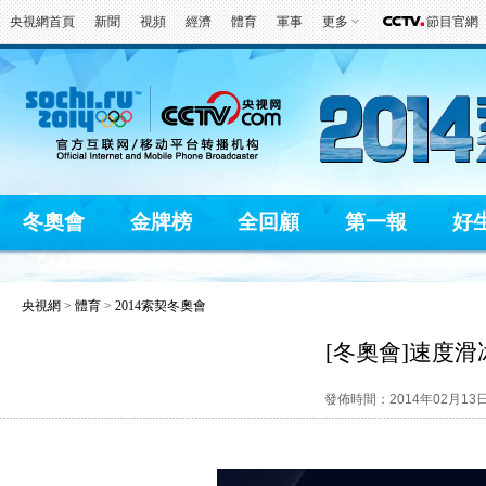
央視網首頁
新聞
視頻
經濟
體育
軍事
更多
節目官網
冬奧會
金牌榜
全回顧
第一報
好
央視網
>
體育
>
2014索契冬奧會
[冬奧會]速度滑
發佈時間：2014年02月13日 