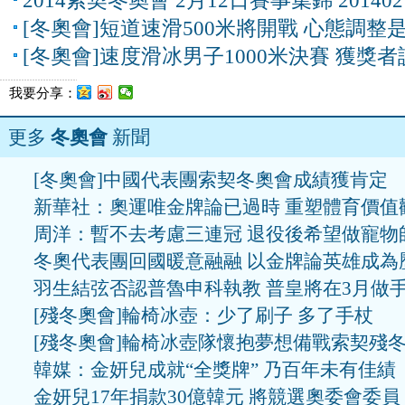
2014索契冬奧會 2月12日賽事集錦 201402
[冬奧會]短道速滑500米將開戰 心態調整
[冬奧會]速度滑冰男子1000米決賽 獲獎者
我要分享：
更多
冬奧會
新聞
[冬奧會]中國代表團索契冬奧會成績獲肯定
新華社：奧運唯金牌論已過時 重塑體育價值
周洋：暫不去考慮三連冠 退役後希望做寵物
冬奧代表團回國暖意融融 以金牌論英雄成為
羽生結弦否認普魯申科執教 普皇將在3月做
[殘冬奧會]輪椅冰壺：少了刷子 多了手杖
[殘冬奧會]輪椅冰壺隊懷抱夢想備戰索契殘
韓媒：金妍兒成就“全獎牌” 乃百年未有佳績
金妍兒17年捐款30億韓元 將競選奧委會委員