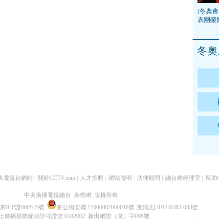
[冬奧會
表團榮
冬奧
央電視台網站
|
關於CCTV.com
|
人才招聘
|
網站聲明
|
法律顧問
|
總台總經理室
|
幫助
中央廣播電視總台 央視網 版權所有
京ICP證060535號
京公網安備 11000002000018號
京網文[2014]0383-083號
上傳播視聽節目許可證號 0102002 新出網證（京）字098號