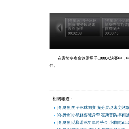
[冬奧會]男子冰球
[冬奧會]小紙
開賽 充分展現速
隨身帶 霍斯普
度與激情
摔有辦法
00:02:08
00:00:46
在索契冬奧會速滑男子1000米決賽中
佳。
相關報道：
[冬奧會]男子冰球開賽 充分展現速度與
[冬奧會]小紙條要隨身帶 霍斯普防摔有
[冬奧會]花樣滑冰男單將爭金 小將閆涵