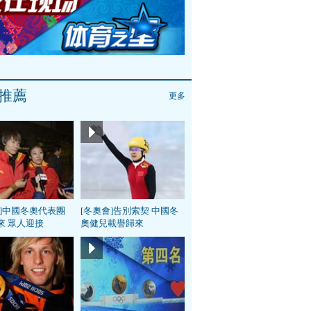
推薦
更多
會]中國冬奧代表團
[冬奧會]告別索契 中國冬
來 眾人迎接
奧健兒載譽歸來