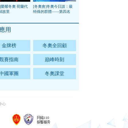
]榮耀冬奧 荷蘭代
[冬奧會]冬奧今日談：最
歸故里
特殊的群體——第四名
應用
金牌榜
冬奧全回顧
觀賽指南
巔峰時刻
中國軍團
冬奧課堂
中心