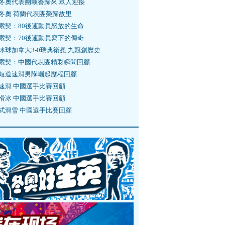
冬奧代表團載譽歸來 眾人迎接
冬奧 荷蘭代表團榮歸故里
索契：80後運動員怒放的生命
索契：70後運動員寫下的傳奇
冰球加拿大3-0瑞典衛冕 九冠創歷史
索契：中國代表團精彩瞬間回顧
短道速滑男隊崛起歷程回顧
速滑 中國選手比賽回顧
滑冰 中國選手比賽回顧
式滑雪 中國選手比賽回顧