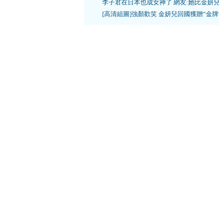
李子君在日本也成女神了 網友:她比金妍
[高清組圖]強顏歡笑 金妍兒回國獲贈“金牌