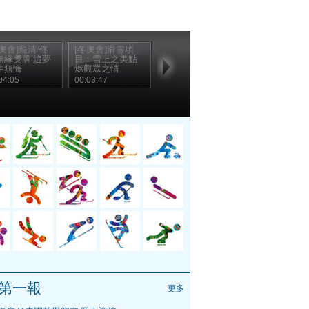
奧會]龐清/佟
[冬奧會]滑雪項
無緣獎牌 追夢
目：雪上之美點
生無悔
燃觀眾之情
04:05
00:03:47
第一報
更多