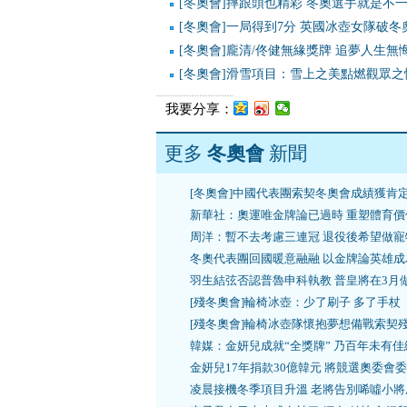
[冬奧會]摔跟頭也精彩 冬奧選手就是不
[冬奧會]一局得到7分 英國冰壺女隊破冬
[冬奧會]龐清/佟健無緣獎牌 追夢人生無
[冬奧會]滑雪項目：雪上之美點燃觀眾之
我要分享：
更多
冬奧會
新聞
[冬奧會]中國代表團索契冬奧會成績獲肯
新華社：奧運唯金牌論已過時 重塑體育價
周洋：暫不去考慮三連冠 退役後希望做寵
冬奧代表團回國暖意融融 以金牌論英雄成
羽生結弦否認普魯申科執教 普皇將在3月
[殘冬奧會]輪椅冰壺：少了刷子 多了手杖
[殘冬奧會]輪椅冰壺隊懷抱夢想備戰索契
韓媒：金妍兒成就“全獎牌” 乃百年未有佳
金妍兒17年捐款30億韓元 將競選奧委會
凌晨接機冬季項目升溫 老將告別唏噓小將