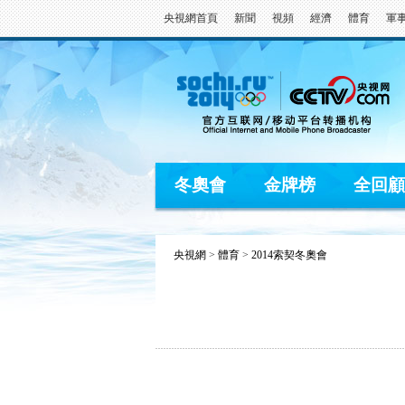
央視網首頁
新聞
視頻
經濟
體育
軍
冬奧會
金牌榜
全回顧
央視網
>
體育
>
2014索契冬奧會