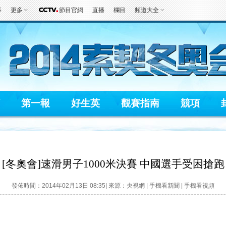
事
更多
節目官網
直播
欄目
頻道大全
第一報
好生英
觀賽指南
競項
[冬奧會]速滑男子1000米決賽 中國選手受困搶跑
發佈時間：2014年02月13日 08:35| 來源：央視網 |
手機看新聞
|
手機看視頻