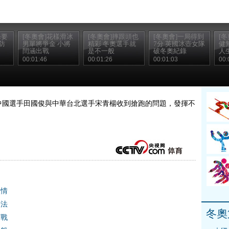
條要
[冬奧會]花樣滑冰
[冬奧會]摔跟頭也
[冬奧會]一局得到
[冬
防
男單將爭金 小將
精彩 冬奧選手就
7分 英國冰壺女隊
健
閆涵出戰
是不一般
破冬奧紀錄
人
00:01:46
00:01:26
00:01:03
00:
，中國選手田國俊與中華台北選手宋青楊收到搶跑的問題，發揮不
激情
辦法
冬奧
出戰