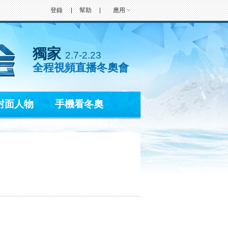
登錄
幫助
應用
獨家
2.7-2.23
全程視頻直播冬奧會
封面人物
手機看冬奧