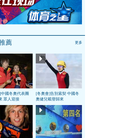
推薦
更多
會]中國冬奧代表團
[冬奧會]告別索契 中國冬
來 眾人迎接
奧健兒載譽歸來