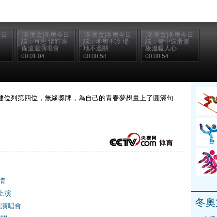
今日
[冬奧會]冬奧今日
[冬奧會]冬奧今日
[冬奧會]冬奧今日
談：肖恩-懷特籌
談：冬奧不冷 場
談：雪中送滑雪
備巡迴演唱會
地不過關
板溫暖人心
00:01:04
00:00:58
00:00:54
健位列第四位，無緣獎牌，為自己的青春夢想畫上了圓滿句
情
上演
冬奧
迴演唱會