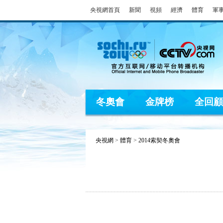
央視網首頁
新聞
視頻
經濟
體育
軍
冬奧會
金牌榜
全回顧
央視網
>
體育
>
2014索契冬奧會