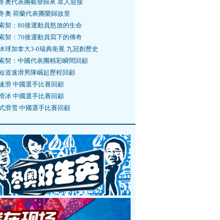
冬奧代表團載譽歸來 眾人迎接
冬奧 荷蘭代表團榮歸故里
索契：80後運動員怒放的生命
索契：70後運動員寫下的傳奇
冰球加拿大3-0瑞典衛冕 九冠創歷史
索契：中國代表團精彩瞬間回顧
短道速滑男隊崛起歷程回顧
速滑 中國選手比賽回顧
滑冰 中國選手比賽回顧
式滑雪 中國選手比賽回顧