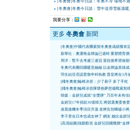
[冬奧會]冬奧今日談：冬奧不冷 場地不
[冬奧會]冬奧今日談：雪中送滑雪板溫暖
我要分享：
更多
冬奧會
新聞
[冬奧會]中國代表團索契冬奧會成績獲肯
新華社：奧運唯金牌論已過時 重塑體育價
周洋：暫不去考慮三連冠 退役後希望做寵
冬奧代表團回國暖意融融 以金牌論英雄成
羽生結弦否認普魯申科執教 普皇將在3月
[殘冬奧會]輪椅冰壺：少了刷子 多了手杖
[殘冬奧會]輪椅冰壺隊懷抱夢想備戰索契
韓媒：金妍兒成就“全獎牌” 乃百年未有佳
金妍兒17年捐款30億韓元 將競選奧委會
凌晨接機冬季項目升溫 老將告別唏噓小將
李子君在日本也成女神了 網友:她比金妍
[高清組圖]強顏歡笑 金妍兒回國獲贈“金牌