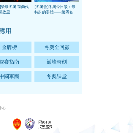
]榮耀冬奧 荷蘭代
[冬奧會]冬奧今日談：最
歸故里
特殊的群體——第四名
應用
金牌榜
冬奧全回顧
觀賽指南
巔峰時刻
中國軍團
冬奧課堂
中心