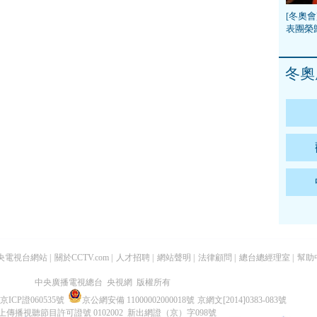
[冬奧會
表團榮
冬奧
央電視台網站
|
關於CCTV.com
|
人才招聘
|
網站聲明
|
法律顧問
|
總台總經理室
|
幫助
中央廣播電視總台 央視網 版權所有
京ICP證060535號
京公網安備 11000002000018號
京網文[2014]0383-083號
上傳播視聽節目許可證號 0102002 新出網證（京）字098號