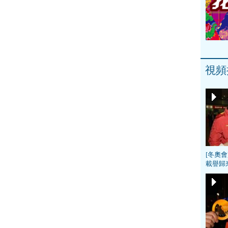
視頻
[冬奧
載譽歸