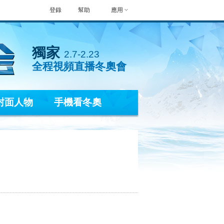
登錄
幫助
應用
獨家
2.7-2.23
全程視頻直播冬奧會
封面人物
手機看冬奧