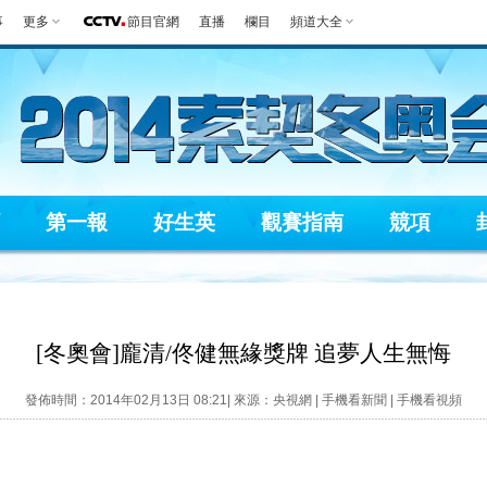
事
更多
節目官網
直播
欄目
頻道大全
第一報
好生英
觀賽指南
競項
[冬奧會]龐清/佟健無緣獎牌 追夢人生無悔
發佈時間：2014年02月13日 08:21| 來源：央視網 |
手機看新聞
|
手機看視頻