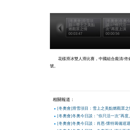
[冬奧會]滑雪項
[冬奧會]冬奧
目：雪上之美點
談：“你只活一
燃觀眾之情
次”再度上演
00:03:47
00:00:56
花樣滑冰雙人滑比賽，中國組合龐清/佟
號。
相關報道：
[冬奧會]滑雪項目：雪上之美點燃觀眾之
[冬奧會]冬奧今日談：“你只活一次”再度
[冬奧會]冬奧今日談：肖恩-懷特籌備巡