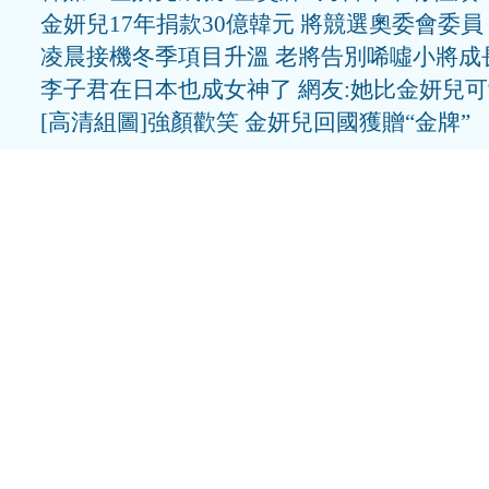
金妍兒17年捐款30億韓元 將競選奧委會委員
凌晨接機冬季項目升溫 老將告別唏噓小將成
李子君在日本也成女神了 網友:她比金妍兒
[高清組圖]強顏歡笑 金妍兒回國獲贈“金牌”