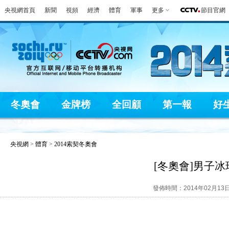
央視網首頁
新聞
視頻
經濟
體育
軍事
更多
節目官網
冬奧會
金牌榜
全回顧
第一報
好
央視網
>
體育
>
2014索契冬奧會
[冬奧會]男子
發佈時間：2014年02月13日 