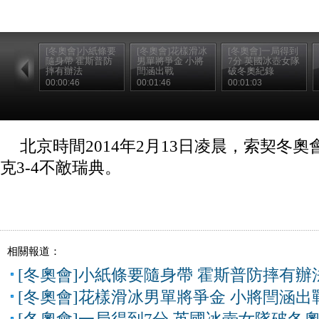
[冬奧會]小紙條要
[冬奧會]花樣滑冰
[冬奧會]一局得到
隨身帶 霍斯普防
男單將爭金 小將
7分 英國冰壺女隊
摔有辦法
閆涵出戰
破冬奧紀錄
00:00:46
00:01:46
00:01:03
北京時間2014年2月13日凌晨，索契冬
克3-4不敵瑞典。
相關報道：
[冬奧會]小紙條要隨身帶 霍斯普防摔有辦
[冬奧會]花樣滑冰男單將爭金 小將閆涵出