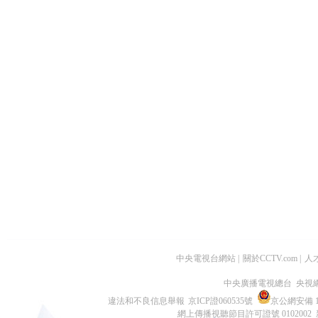
中央電視台網站
|
關於CCTV.com
|
人
中央廣播電視總台 央視
違法和不良信息舉報
京ICP證060535號
京公網安備 11
網上傳播視聽節目許可證號 0102002