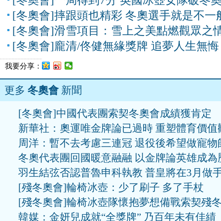
[冬奧會]一局得到7分 英國冰壺女隊破冬
[冬奧會]摔跟頭也精彩 冬奧選手就是不一
[冬奧會]滑雪項目：雪上之美點燃觀眾之
[冬奧會]龐清/佟健無緣獎牌 追夢人生無悔
我要分享：
更多
冬奧會
新聞
[冬奧會]中國代表團索契冬奧會成績獲肯定
新華社：奧運唯金牌論已過時 重塑體育價值
周洋：暫不去考慮三連冠 退役後希望做寵物
冬奧代表團回國暖意融融 以金牌論英雄成為
羽生結弦否認普魯申科執教 普皇將在3月做
[殘冬奧會]輪椅冰壺：少了刷子 多了手杖
[殘冬奧會]輪椅冰壺隊懷抱夢想備戰索契殘
韓媒：金妍兒成就“全獎牌” 乃百年未有佳績