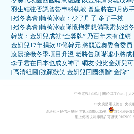
冬奧代表團回國暖意融融 以金牌論英雄成為
羽生結弦否認普魯申科執教 普皇將在3月做
[殘冬奧會]輪椅冰壺：少了刷子 多了手杖
[殘冬奧會]輪椅冰壺隊懷抱夢想備戰索契殘
韓媒：金妍兒成就“全獎牌” 乃百年未有佳績
金妍兒17年捐款30億韓元 將競選奧委會委員
凌晨接機冬季項目升溫 老將告別唏噓小將成
李子君在日本也成女神了 網友:她比金妍兒
[高清組圖]強顏歡笑 金妍兒回國獲贈“金牌”
中央電視台網站
|
關於CCTV.com
|
人
中央廣播電視總台 央視
違法和不良信息舉報
京ICP證060535號
京公網安備 11
網上傳播視聽節目許可證號 0102002