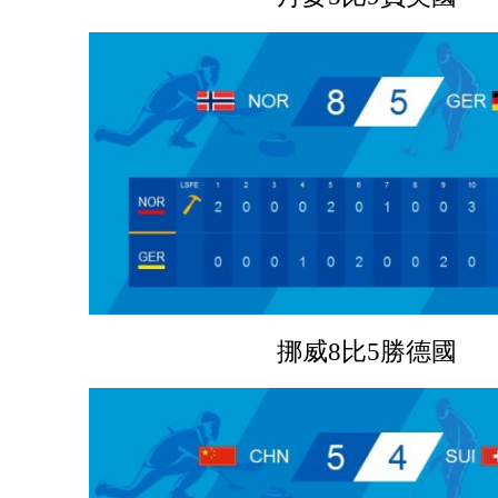
挪威8比5勝德國