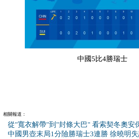
中國5比4勝瑞士
相關報道：
從"寬衣解帶"到"封條大巴" 看索契冬奧安
中國男壺末局1分險勝瑞士3連勝 徐曉明