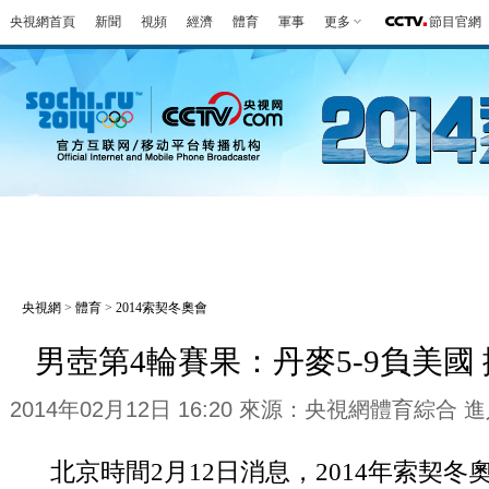
央視網首頁
新聞
視頻
經濟
體育
軍事
更多
節目官網
冬奧會
金牌榜
全回顧
第一報
好
央視網
>
體育
>
2014索契冬奧會
男壺第4輪賽果：丹麥5-9負美國 
2014年02月12日 16:20 來源：央視網體育綜合
進
北京時間2月12日消息，2014年索契冬