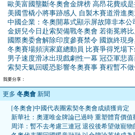
歐美富國壟斷冬奧會金牌榜 高昂花費或是
美國雪橇小將事跡感人 自製木賽道滑進奧
中國企業：冬奧開幕式顯示屏故障非本公
金妍兒今日赴索契備戰冬奧會 若衛冕將比
國際奧委會解除印度參賽禁令 國旗終現身
冬奧賽場頻演家庭總動員 比賽爭得兇場下
男子速度滑冰出現戲劇性一幕 冠亞軍悲喜
索契天氣回暖恐影響冬奧賽事 賽程暫不做
我要分享：
更多
冬奧會
新聞
[冬奧會]中國代表團索契冬奧會成績獲肯定
新華社：奧運唯金牌論已過時 重塑體育價值
周洋：暫不去考慮三連冠 退役後希望做寵物