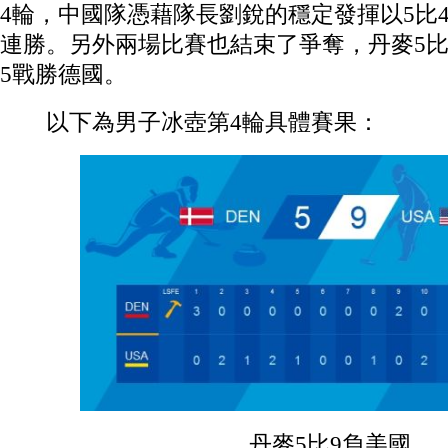
4輪，中國隊憑藉隊長劉銳的穩定發揮以5比
連勝。另外兩場比賽也結束了爭奪，丹麥5比
5戰勝德國。
以下為男子冰壺第4輪具體賽果：
丹麥5比9負美國