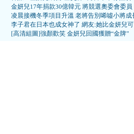
金妍兒17年捐款30億韓元 將競選奧委會委員
凌晨接機冬季項目升溫 老將告別唏噓小將成
李子君在日本也成女神了 網友:她比金妍兒
[高清組圖]強顏歡笑 金妍兒回國獲贈“金牌”