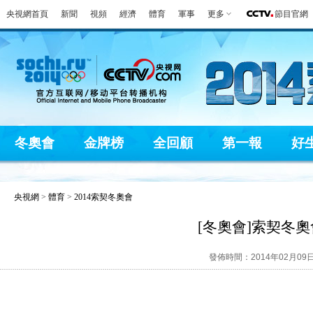
央視網首頁
新聞
視頻
經濟
體育
軍事
更多
節目官網
冬奧會
金牌榜
全回顧
第一報
好
央視網
>
體育
>
2014索契冬奧會
[冬奧會]索契冬
發佈時間：2014年02月09日 