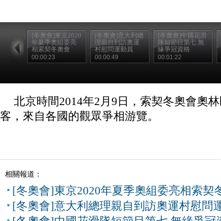
[冬奧會]東京2020
[冬奧會]意大利總
[冬奧會]中國花滑
年夏季奧組委亮
理親自到訪奧運
隊短節目第七 無
相索契冬奧會
村慰問運動員
緣爭冠資格
00:00:23
00:00:49
00:01:22
北京時間2014年2月9日，索契冬奧會奧
客，來自各國的觀眾爭相游覽。
相關報道：
[冬奧會]東京2020年夏季奧組委亮相索契
[冬奧會]意大利總理親自到訪奧運村慰問