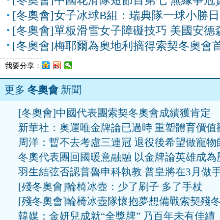
[冬奧會]中國花滑隊短節目第七 無緣爭冠
[冬奧會]女子冰球B組：瑞典隊一球小勝
[冬奧會]單板滑雪女子障礙技巧 美國安德
[冬奧會]梅耶爾為奧地利摘得索契冬奧會
我要分享：
更多
冬奧會
新聞
[冬奧會]中國代表團索契冬奧會成績獲肯定
新華社：奧運唯金牌論已過時 重塑體育價值
周洋：暫不去考慮三連冠 退役後希望做寵物
冬奧代表團回國暖意融融 以金牌論英雄成為
羽生結弦否認普魯申科執教 普皇將在3月做
[殘冬奧會]輪椅冰壺：少了刷子 多了手杖
[殘冬奧會]輪椅冰壺隊懷抱夢想備戰索契殘
韓媒：金妍兒成就“全獎牌” 乃百年未有佳績