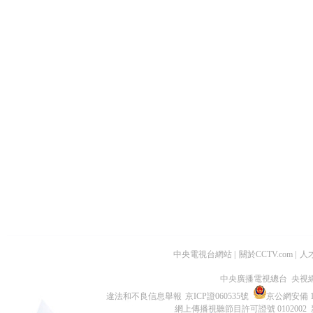
中央電視台網站
|
關於CCTV.com
|
人
中央廣播電視總台 央視
違法和不良信息舉報
京ICP證060535號
京公網安備 11
網上傳播視聽節目許可證號 0102002