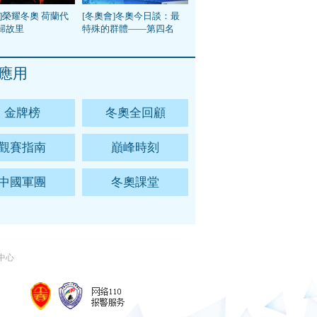
]榮耀冬奧 荷蘭代
[冬奧會]冬奧今日談：最
歸故里
特殊的群體——第四名
應用
金牌榜
冬奧全回顧
觀賽指南
巔峰時刻
中國軍團
冬奧課堂
中心