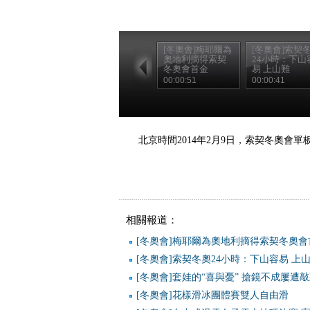
[冬奧會]梅耶爾為
[冬奧會]索契
奧地利摘得索契
24小時：下山
冬奧會首金
易 上山難
00:00:51
00:00:41
北京時間2014年2月9日，索契冬奧
相關報道：
[冬奧會]梅耶爾為奧地利摘得索契冬奧會
[冬奧會]索契冬奧24小時：下山容易 上
[冬奧會]套娃的“喜與憂” 搶鏡不成屢遭
[冬奧會]花樣滑冰團體賽雙人自由滑