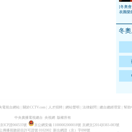
[冬奧會
表團榮
冬奧
央電視台網站
|
關於CCTV.com
|
人才招聘
|
網站聲明
|
法律顧問
|
總台總經理室
|
幫助
中央廣播電視總台 央視網 版權所有
京ICP證060535號
京公網安備 11000002000018號
京網文[2014]0383-083號
上傳播視聽節目許可證號 0102002 新出網證（京）字098號