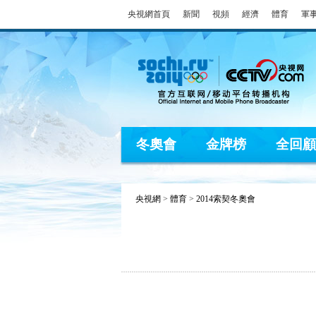
央視網首頁
新聞
視頻
經濟
體育
軍
冬奧會
金牌榜
全回顧
央視網
>
體育
>
2014索契冬奧會