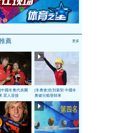
推薦
更多
會]中國冬奧代表團
[冬奧會]告別索契 中國冬
來 眾人迎接
奧健兒載譽歸來