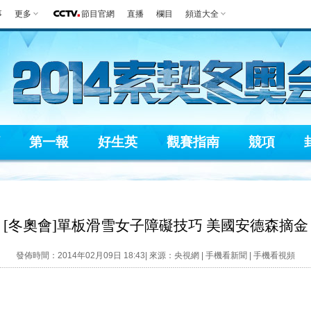
事
更多
節目官網
直播
欄目
頻道大全
第一報
好生英
觀賽指南
競項
[冬奧會]單板滑雪女子障礙技巧 美國安德森摘金
發佈時間：2014年02月09日 18:43| 來源：央視網 |
手機看新聞
|
手機看視頻