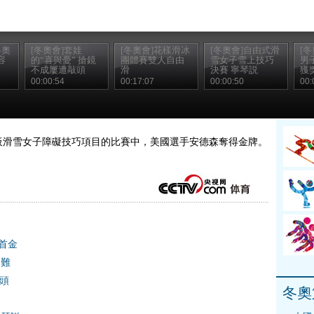
冬奧
[冬奧會]套娃
[冬奧會]花樣滑冰
[冬奧會]自由式滑
[
容
的“喜與憂” 搶鏡
團體賽雙人自由
雪女子雪上技巧
男
不成屢遭敲頭
滑
決賽 寧琴説
獲
00:00:54
00:17:07
00:00:50
00:
會單板滑雪女子障礙技巧項目的比賽中，美國選手安德森奪得金牌。
首金
山難
敲頭
冬奧