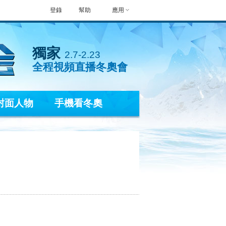
登錄
幫助
應用
獨家
2.7-2.23
全程視頻直播冬奧會
封面人物
手機看冬奧