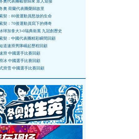
冬奧代表團載譽歸來 眾人迎接
冬奧 荷蘭代表團榮歸故里
索契：80後運動員怒放的生命
索契：70後運動員寫下的傳奇
冰球加拿大3-0瑞典衛冕 九冠創歷史
索契：中國代表團精彩瞬間回顧
短道速滑男隊崛起歷程回顧
速滑 中國選手比賽回顧
滑冰 中國選手比賽回顧
式滑雪 中國選手比賽回顧