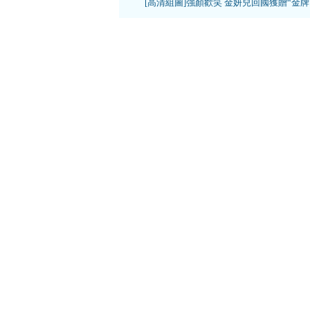
[高清組圖]強顏歡笑 金妍兒回國獲贈“金牌