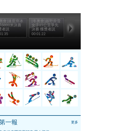
冬奧會]速度滑冰
[冬奧會]越野滑雪
子5000米決賽
女子15公里爭先
獎者説
決賽 獲獎者説
01:35
00:01:22
第一報
更多