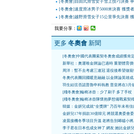
[冬奧會]自由式滑雪女子雪上技巧決賽 
[冬奧會]速度滑冰男子5000米決賽 獲獎
[冬奧會]越野滑雪女子15公里爭先決賽 
我要分享：
更多
冬奧會
新聞
[冬奧會]中國代表團索契冬奧會成績獲肯
新華社：奧運唯金牌論已過時 重塑體育價
周洋：暫不去考慮三連冠 退役後希望做寵
冬奧代表團回國暖意融融 以金牌論英雄成
羽生結弦否認普魯申科執教 普皇將在3月
[殘冬奧會]輪椅冰壺：少了刷子 多了手杖
[殘冬奧會]輪椅冰壺隊懷抱夢想備戰索契
韓媒：金妍兒成就“全獎牌” 乃百年未有佳
金妍兒17年捐款30億韓元 將競選奧委會
凌晨接機冬季項目升溫 老將告別唏噓小將
李子君在日本也成女神了 網友:她比金妍