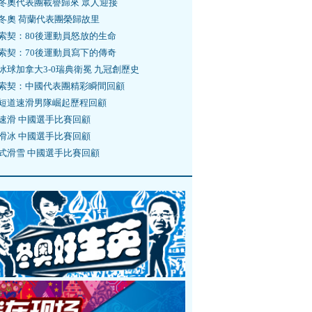
冬奧代表團載譽歸來 眾人迎接
冬奧 荷蘭代表團榮歸故里
索契：80後運動員怒放的生命
索契：70後運動員寫下的傳奇
冰球加拿大3-0瑞典衛冕 九冠創歷史
索契：中國代表團精彩瞬間回顧
短道速滑男隊崛起歷程回顧
速滑 中國選手比賽回顧
滑冰 中國選手比賽回顧
式滑雪 中國選手比賽回顧