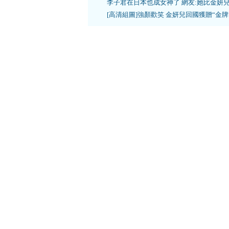
李子君在日本也成女神了 網友:她比金妍
[高清組圖]強顏歡笑 金妍兒回國獲贈“金牌