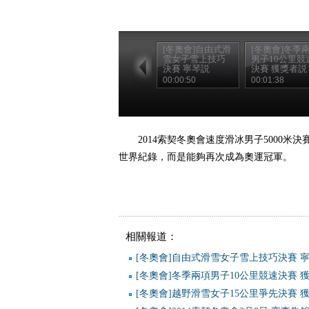
[冬奧會]自由式滑
[冬奧會]冬季
雪女子雪上技巧
男子10公里競
決賽 寧琴説
決賽 獲獎者説
00:00:50
00:01:38
2014索契冬奧會速度滑冰男子5000
世界紀錄，而是能夠再次成為奧運冠軍。
相關報道：
[冬奧會]自由式滑雪女子雪上技巧決賽 
[冬奧會]冬季兩項男子10公里競速決賽 
[冬奧會]越野滑雪女子15公里爭先決賽 