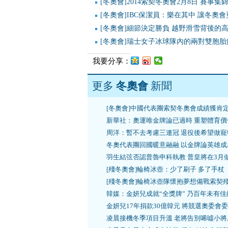
[冬奧會]2014索契冬奧會2月8日 賽事集
[冬奧會]IBC保潔員：樂在其中 讓冬奧
[冬奧會]細節決定勝負 越野滑雪背後的
[冬奧會]瑞士女子冰球隊內的兩對雙胞胎
我要分享：
更多
冬奧會
新聞
[冬奧會]中國代表團索契冬奧會成績獲肯
新華社：奧運唯金牌論已過時 重塑體育價
周洋：暫不去考慮三連冠 退役後希望做寵
冬奧代表團回國暖意融融 以金牌論英雄成
羽生結弦否認普魯申科執教 普皇將在3月
[殘冬奧會]輪椅冰壺：少了刷子 多了手杖
[殘冬奧會]輪椅冰壺隊懷抱夢想備戰索契
韓媒：金妍兒成就“全獎牌” 乃百年未有佳
金妍兒17年捐款30億韓元 將競選奧委會
凌晨接機冬季項目升溫 老將告別唏噓小將