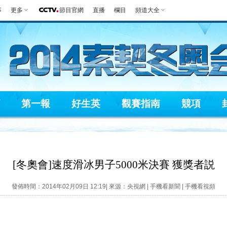
事
更多
節目官網
直播
欄目
頻道大全
第一報
好生英
觀賽指南
競項
[冬奧會]速度滑冰男子5000米決賽 獲獎者説
發佈時間：2014年02月09日 12:19| 來源：央視網 |
手機看新聞
|
手機看視頻