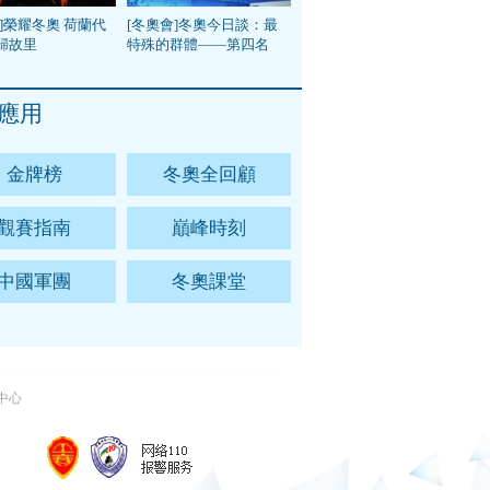
]榮耀冬奧 荷蘭代
[冬奧會]冬奧今日談：最
歸故里
特殊的群體——第四名
應用
金牌榜
冬奧全回顧
觀賽指南
巔峰時刻
中國軍團
冬奧課堂
中心