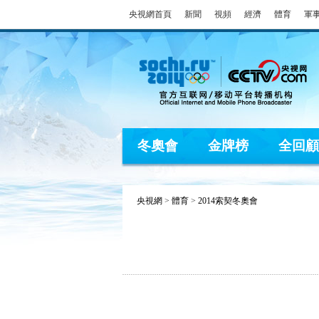
央視網首頁
新聞
視頻
經濟
體育
軍
冬奧會
金牌榜
全回顧
央視網
>
體育
>
2014索契冬奧會