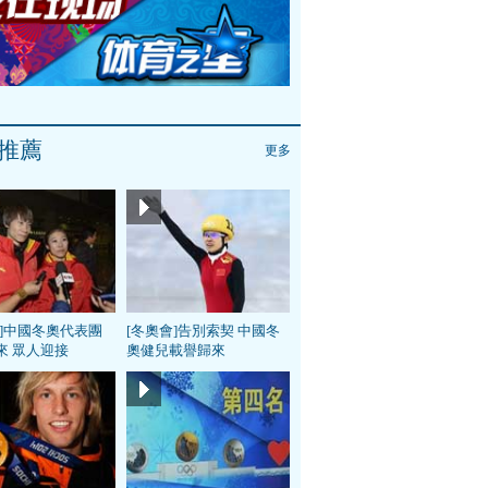
推薦
更多
會]中國冬奧代表團
[冬奧會]告別索契 中國冬
來 眾人迎接
奧健兒載譽歸來