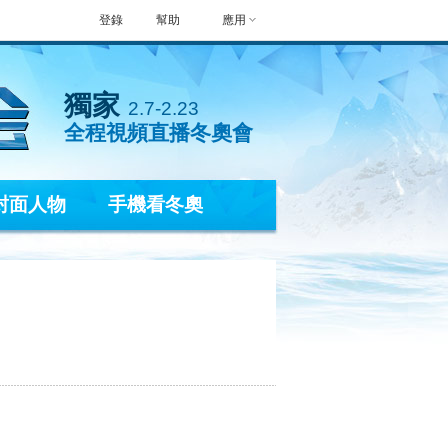
登錄
幫助
應用
獨家
2.7-2.23
全程視頻直播冬奧會
封面人物
手機看冬奧