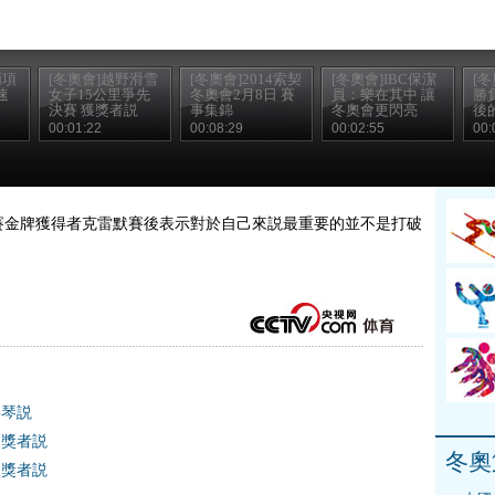
兩項
[冬奧會]越野滑雪
[冬奧會]2014索契
[冬奧會]IBC保潔
[
速
女子15公里爭先
冬奧會2月8日 賽
員：樂在其中 讓
勝
決賽 獲獎者説
事集錦
冬奧會更閃亮
後
00:01:22
00:08:29
00:02:55
00:
米決賽金牌獲得者克雷默賽後表示對於自己來説最重要的並不是打破
寧琴説
獲獎者説
冬奧
獲獎者説