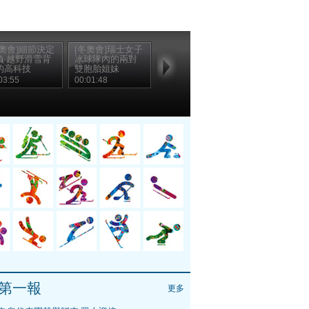
冬奧會]細節決定
[冬奧會]瑞士女子
負 越野滑雪背
冰球隊內的兩對
的高科技
雙胞胎姐妹
03:55
00:01:48
第一報
更多