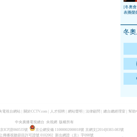
[冬奧會
表團榮
冬奧
央電視台網站
|
關於CCTV.com
|
人才招聘
|
網站聲明
|
法律顧問
|
總台總經理室
|
幫助
中央廣播電視總台 央視網 版權所有
京ICP證060535號
京公網安備 11000002000018號
京網文[2014]0383-083號
上傳播視聽節目許可證號 0102002 新出網證（京）字098號