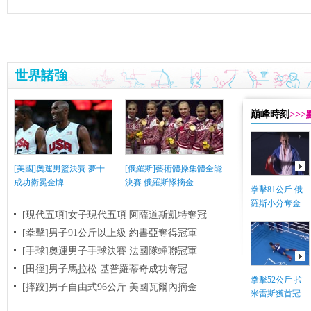
世界諸強
巔峰時刻
>>
[美國]奧運男籃決賽 夢十
[俄羅斯]藝術體操集體全能
成功衛冕金牌
決賽 俄羅斯隊摘金
拳擊81公斤 俄
羅斯小分奪金
[現代五項]女子現代五項 阿薩道斯凱特奪冠
[拳擊]男子91公斤以上級 約書亞奪得冠軍
[手球]奧運男子手球決賽 法國隊蟬聯冠軍
[田徑]男子馬拉松 基普羅蒂奇成功奪冠
拳擊52公斤 拉
[摔跤]男子自由式96公斤 美國瓦爾內摘金
米雷斯獲首冠