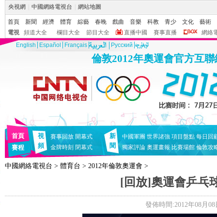
央視網
|
中國網絡電視台
|
網站地圖
首頁
新聞
經濟
體育
綜藝
春晚
戲曲
音樂
科教
青少
文化
藝術
電視
頻道大全
欄目大全
節目大全
直播中國
賽事直播
網絡
English
Español
Français
Pусский
倫敦2012年奧運會官方互
首頁
視
新
賽事回放
開幕式
中國軍團
世界諸強
項目盤點
每日回
頻
聞
賽程
金牌時刻
閉幕式
獨家評論
奧運畫報
比賽場館
倫敦攻
中國網絡電視台
>
體育台
>
2012年倫敦奧運會
>
[回放]奧運會乒乓
發佈時間:2012年08月08日 