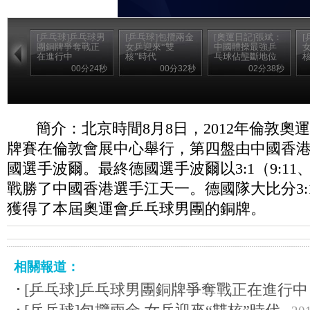
[乒乓球]乒乓球男
[乒乓球]包攬兩金
[奧運日記]張斌：
[
團銅牌爭奪戰正
女乒迎來“雙
中國體操最強乒
在進行中
核”時代
乓球佔壟斷地位
00分24秒
00分32秒
02分38秒
簡介：北京時間8月8日，2012年倫敦奧
牌賽在倫敦會展中心舉行，第四盤由中國香
國選手波爾。最終德國選手波爾以3:1（9:11、11:
戰勝了中國香港選手江天一。德國隊大比分3:
獲得了本屆奧運會乒乓球男團的銅牌。
相關報道：
[乒乓球]乒乓球男團銅牌爭奪戰正在進行中