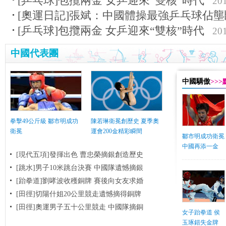
[乒乓球]包攬兩金 女乒迎來“雙核”時代
201
[奧運日記]張斌：中國體操最強乒乓球佔
[乒乓球]包攬兩金 女乒迎來“雙核”時代
201
中國代表團
中國驕傲
>>
拳擊49公斤級 鄒市明成功
陳若琳衛冕創歷史 夏季奧
衛冕
運會200金精彩瞬間
鄒市明成功衛冕
中國再添一金
[現代五項]發揮出色 曹忠榮摘銀創造歷史
[跳水]男子10米跳台決賽
中國隊遺憾摘銀
[跆拳道]劉哮波收穫銅牌 賽後向女友求婚
[田徑]切陽什姐20公里競走遺憾摘得銅牌
[田徑]奧運男子五十公里競走 中國隊摘銅
女子跆拳道 侯
玉琢錯失金牌