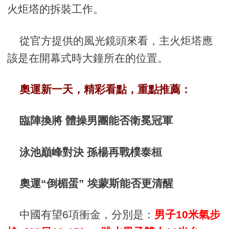
火炬塔的拆裝工作。
從官方提供的風光鏡頭來看，主火炬塔應
該是在開幕式時大鐘所在的位置。
奧運新一天，精彩看點，重點推薦：
臨陣換將 體操男團能否衛冕冠軍
泳池巔峰對決 孫楊再戰樸泰桓
奧運“倒楣蛋” 埃蒙斯能否更清醒
中國有望6項衝金，分別是：
男子10米氣步