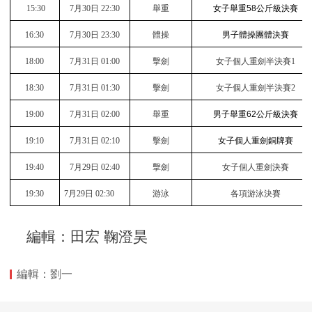
15:30
7
月
30
日
22:30
舉重
女子舉重
58
公斤
級決賽
16:30
7
月
30
日
23:30
體操
男子體操團體決賽
18:00
7
月
31
日
01:00
擊劍
女子個人重劍半決賽
1
18:30
7
月
31
日
01:30
擊劍
女子個人重劍半決賽
2
19:00
7
月
31
日
02:00
舉重
男子舉重
62
公斤
級決賽
19:10
7
月
31
日
02:10
擊劍
女子個人重劍銅牌賽
19:40
7
月
29
日
02:40
擊劍
女子個人重劍決賽
19:30
7
月
29
日
02:30
游泳
各項游泳決賽
編輯：田宏 鞠澄昊
編輯：劉一