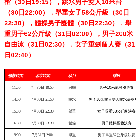
槍（30日19:15），跳水男子雙人10米台
（30日22:00），舉重女子58公斤級（30日
22:30），體操男子團體（30日22:30），舉
重男子62公斤級（31日02:00），男子200米
自由泳（31日02:30），
女子重劍個人賽（31
日02:40）
倫敦時間
北京時間
項目
階段
11:55
7
月
30
日
18:55
射擊
男子
10
米
氣步槍決賽
14:50
7
月
30
日
21:50
跳水
男子
10
米
跳台雙人跳水決賽
+
15:30
7
月
30
日
22:30
舉重
女子舉重
58
公斤
級決賽
16:30
7
月
30
日
23:30
體操
男子體操團體決賽
19:00
7
月
31
日
2:00
舉重
男子舉重
62
公斤
級決賽