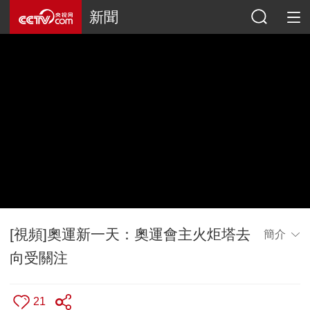
新聞
[視頻]奧運新一天：奧運會主火炬塔去
簡介
向受關注
21