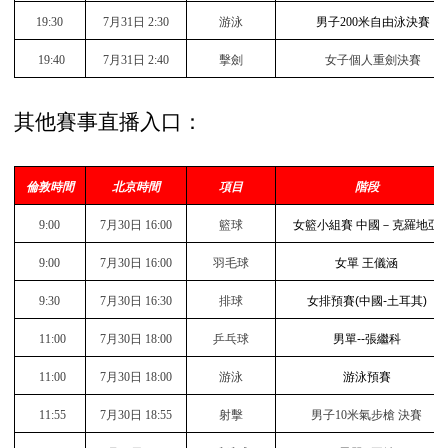
19:30
7
月
31
日
2:30
游泳
男子
200
米
自由泳決賽
19:40
7
月
31
日
2:40
擊劍
女子個人重劍決賽
其他賽事直播入口：
倫敦時間
北京時間
項目
階段
9:00
7
月
30
日
16:00
籃球
女籃小組賽
中國－克羅地亞
9:00
7
月
30
日
16:00
羽毛球
女單
王儀涵
9:30
7
月
30
日
16:30
排球
女排預賽
(
中國
-
土耳其
)
11:00
7
月
30
日
18:00
乒乓球
男單
--
張繼科
11:00
7
月
30
日
18:00
游泳
游泳預賽
11:55
7
月
30
日
18:55
射擊
男子
10
米
氣步槍 決賽