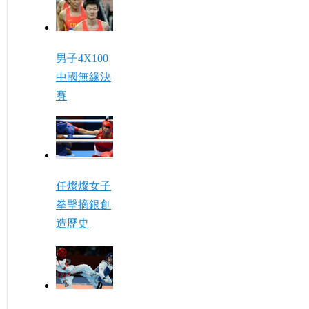
男子4X100
中國無緣決
賽
任燦燦女子
拳擊摘銀創
造歷史