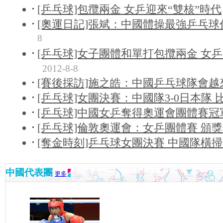
[乒乓球]包攬兩金 女乒迎來“雙核”時代
[奧運日記]張斌：中國體操最強乒乓球
8
[乒乓球]女子團體和單打包攬兩金 女乒
2012-8-8
[賽後採訪]施之皓：中國乒乓球隊會越
[乒乓球]女團決賽：中國隊3-0日本隊 
[乒乓球]中國女乒奪得奧運會團體賽冠
[乒乓球]倫敦奧運會：女乒團體賽 頒
[奪金時刻]乒乓球女團決賽 中國隊橫
中國代表團
更多