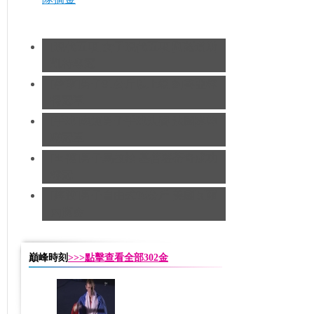
[現代五項]女子現代五項 阿薩道斯
凱特奪冠
[拳擊]男子91公斤以上級 約書亞奪
得冠軍
[手球]奧運男子手球決賽 法國隊蟬
聯冠軍
[田徑]男子馬拉松 基普羅蒂奇成功
奪冠
[摔跤]男子自由式96公斤 美國瓦爾
內摘金
巔峰時刻
>>>點擊查看全部302金