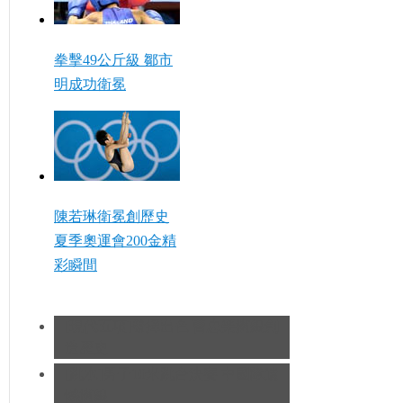
拳擊49公斤級 鄒市
明成功衛冕
陳若琳衛冕創歷史
夏季奧運會200金精
彩瞬間
[現代五項]發揮出色 曹忠榮摘銀創
造歷史
[跳水]男子10米跳台決賽
中國隊遺
憾摘銀