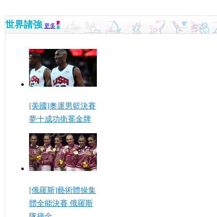
世界諸強
更多
[美國]奧運男籃決賽
夢十成功衛冕金牌
[俄羅斯]藝術體操集
體全能決賽 俄羅斯
隊摘金