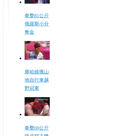
拳擊81公斤
俄羅斯小分
奪金
庫哈維獲山
地自行車越
野冠軍
拳擊69公斤