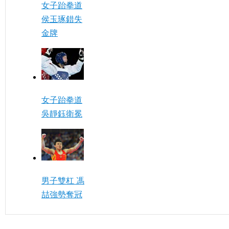
女子跆拳道
侯玉琢錯失
金牌
女子跆拳道
吳靜鈺衛冕
男子雙杠 馮
喆強勢奪冠