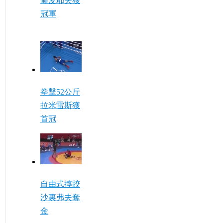
薩皮耶夫獲
冠軍
拳擊52公斤
拉米雷斯獲
首冠
自由式摔跤
沙裏弗夫奪
金