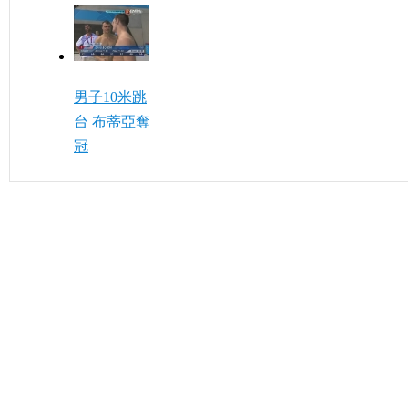
男子10米跳
台 布蒂亞奪
冠