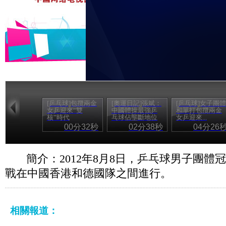
[乒乓球]包攬兩金
[奧運日記]張斌：
[乒乓球]女子團體
女乒迎來“雙
中國體操最強乒
和單打包攬兩金
核”時代
乓球佔壟斷地位
女乒迎來...
00分32秒
02分38秒
04分26
簡介：2012年8月8日，乒乓球男子團體
戰在中國香港和德國隊之間進行。
相關報道：