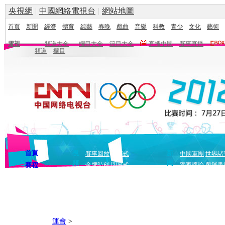
央視網
|
中國網絡電視台
|
網站地圖
首頁
新聞
經濟
體育
綜藝
春晚
戲曲
音樂
科教
青少
文化
藝術
電視
頻道大全
欄目大全
節目大全
直播中國
賽事直播
頻道
欄目
首頁
視
新
賽事回放
開幕式
中國軍團
世界諸
頻
聞
賽程
金牌時刻
閉幕式
獨家評論
奧運畫
運會
>