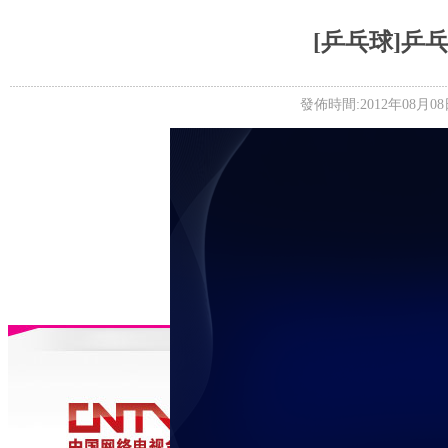
5+VIP
有獎競猜
客戶端下載
微博
[乒乓球]乒
發佈時間:2012年08月08日 