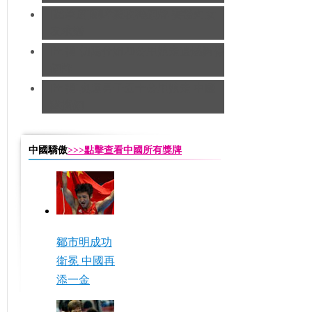
[跆拳道]劉哮波收穫銅牌 賽後向女
友求婚
[田徑]切陽什姐20公里競走遺憾摘得
銅牌
[田徑]奧運男子五十公里競走 中國
隊摘銅
中國驕傲
>>>點擊查看中國所有獎牌
鄒市明成功
衛冕 中國再
添一金