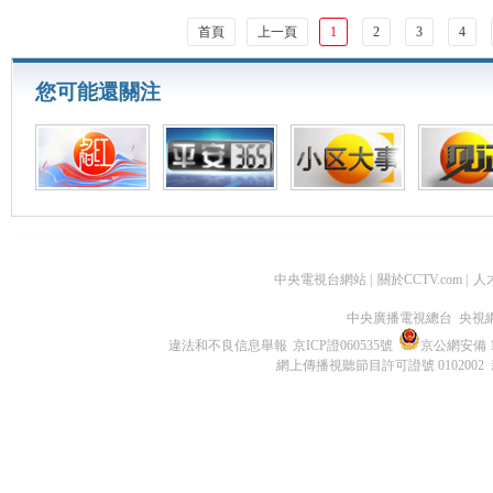
首頁
上一頁
1
2
3
4
您可能還關注
中央電視台網站
|
關於CCTV.com
|
人
中央廣播電視總台 央視
違法和不良信息舉報
京ICP證060535號
京公網安備 11
網上傳播視聽節目許可證號 0102002