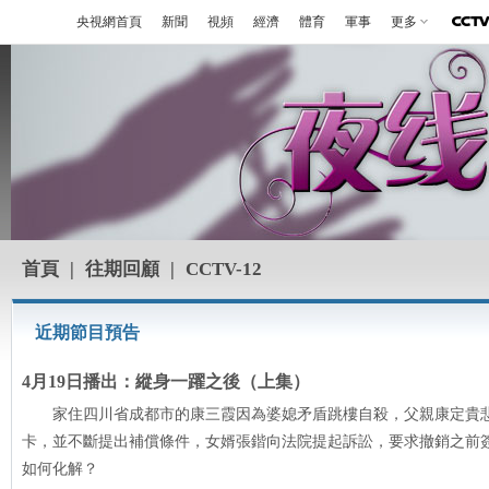
央視網首頁
新聞
視頻
經濟
體育
軍事
更多
首頁
|
往期回顧
|
CCTV-12
近期節目預告
4月19日播出：縱身一躍之後（上集）
家住四川省成都市的康三霞因為婆媳矛盾跳樓自殺，父親康定貴
卡，並不斷提出補償條件，女婿張鍇向法院提起訴訟，要求撤銷之前
如何化解？