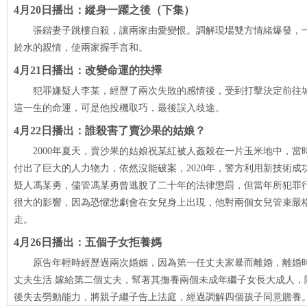
4月20日播出：縱身一躍之後（下集）
張鍇妻子跳樓自殺，讓兩家由愛變恨。調解現場雙方情緒爆發，
於水的親情，使兩家握手言和。
4月21日播出：改變命運的抉擇
犯罪嫌疑人李某，經歷了兩次失敗的感情後，受到打擊決定前往
這一生的命運，可是他投機取巧，最後誤入歧途。
4月22日播出：誰殺害了賣沙果的姑娘？
2000年夏天，賣沙果的姑娘祝某紅被人姦殺在一片玉米地中，
付出了巨大的人力物力，依然沒能破案，2020年，警方利用新技術
疑人馮某勇，儘管馮某勇曾逃脫了二十年的法律懲罰，但當年所犯罪
很大的影響，因為恐懼悲劇會在女兒身上出現，他對兩個女兒管束嚴
走。
4月26日播出：五個子女拒養媽
原告年輕時經歷過兩次婚姻，因為第一任丈夫家暴而離婚，離婚
丈夫生活.嫁給第二個丈夫，幫著其撫養兩個未成年繼子女長大成人，
後失去勞動能力，將親子繼子告上法庭，經過調解四個孩子同意贍養