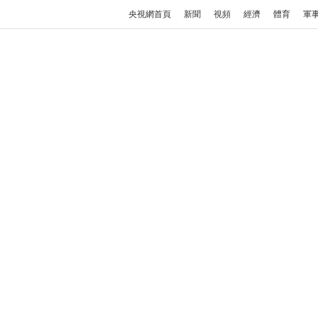
央視網首頁
新聞
視頻
經濟
體育
軍