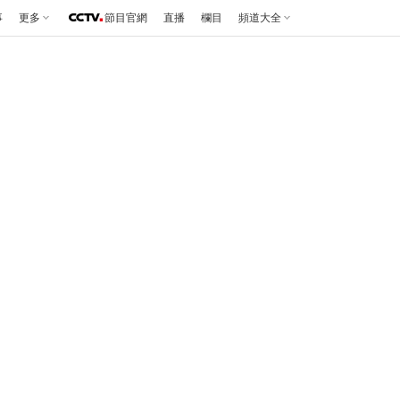
事
更多
節目官網
直播
欄目
頻道大全