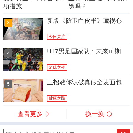
项措施
除吗？
新版《防卫白皮书》藏祸心
3
今日关注
U17男足国家队：未来可期
4
足球之夜
三招教你识破真假全麦面包
5
健康之路
查看更多
换一换