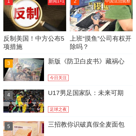
1
2
新闻1+1
中国法治观察
反制美国！中方公布5
上班“摸鱼”公司有权开
项措施
除吗？
新版《防卫白皮书》藏祸心
3
今日关注
U17男足国家队：未来可期
4
足球之夜
三招教你识破真假全麦面包
5