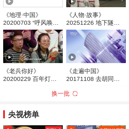
《地理·中国》
《人物·故事》
20200703 “呼风唤
20251226 地下隧道
雨”的古刹
守护者·李京兵
《老兵你好》
《走遍中国》
20200229 百年灯塔
20171108 去胡同串
守护人——一家五代
门儿
换一批
守塔的老兵 叶超群
央视榜单