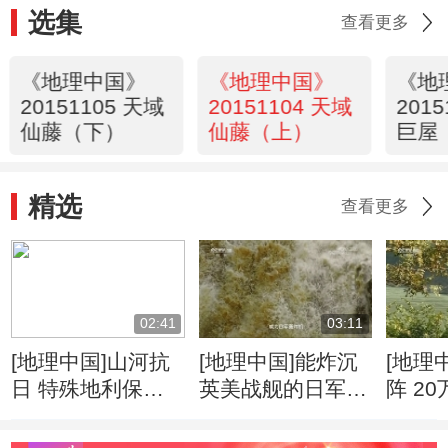
选集
查看更多
《地理中国》
《地理中国》
《地
20151105 天域
20151104 天域
201
仙藤（下）
仙藤（上）
巨屋
精选
查看更多
02:41
03:11
[地理中国]山河抗
[地理中国]能炸沉
[地理
日 特殊地利保护
英美战舰的日军为
阵 2
抗日生命线
何炸不断惠通桥
日战