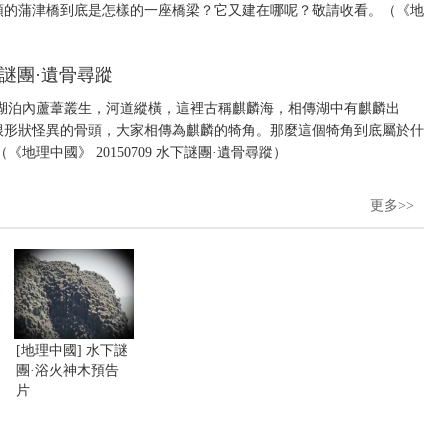
頭的蒲津橋到底是怎樣的一座橋梁？它又建在哪呢？敬請收看。（《地
水下謎團·遺骨尋蹤
湖泊內蘆葦叢生，河道縱橫，這裡古稱麒麟海，相傳湖中有麒麟出
根形狀怪異的骨頭，大家相傳為麒麟的犄角。那麼這個犄角到底屬於什
理中國》 20150709 水下謎團·遺骨尋蹤）
更多>>
[地理中國] 水下謎
團·浴火神木預告
片