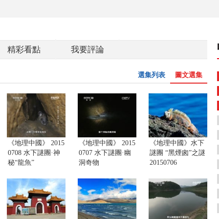
精彩看點
我要評論
選集列表
圖文選集
《地理中國》 2015
《地理中國》 2015
《地理中國》水下
0708 水下謎團·神
0707 水下謎團·幽
謎團 “黑煙囪”之謎
秘“龍魚”
洞奇物
20150706