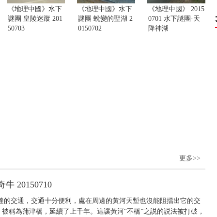
《地理中國》水下
《地理中國》水下
《地理中國》 2015
謎團 皇陵迷蹤 201
謎團 蛻變的聖湖 2
0701 水下謎團·天
50703
0150702
降神湖
更多>>
20150710
達的交通，交通十分便利，處在周邊的黃河天塹也沒能阻擋出它的交
被稱為蒲津橋，延續了上千年。這讓黃河“不橋”之説的説法被打破，