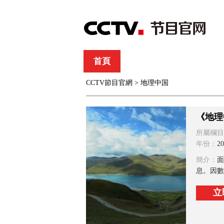
首頁
直播
節目單
CCTV節目官網
>
地理中国
綜合
新聞
財經
綜藝
中文國際
體
《地理
所屬欄目
年份：
20
簡介：
面
息。因數
立