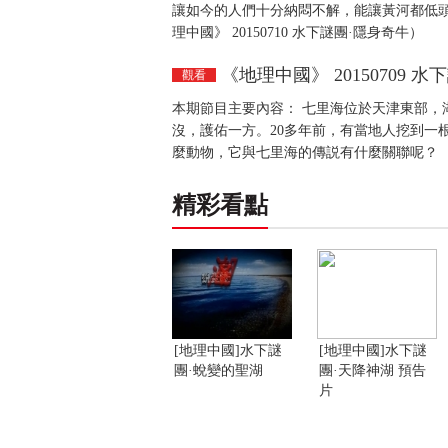
讓如今的人們十分納悶不解，能讓黃河都低
理中國》 20150710 水下謎團·隱身奇牛）
《地理中國》 20150709 
觀看
本期節目主要內容： 七里海位於天津東部，
沒，護佑一方。20多年前，有當地人挖到一
麼動物，它與七里海的傳説有什麼關聯呢？ （《地
精彩看點
[地理中國]水下謎
[地理中國]水下謎
團·蛻變的聖湖
團·天降神湖 預告
片