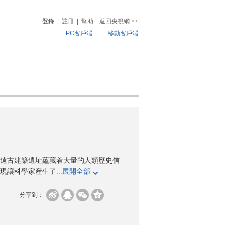
登錄
|
註冊
|
幫助
返回央視網
>>
PC客戶端
移動客戶端
音
熱榜
微視頻
兒
音樂
體育賽事
農業農村
遠古建築遺址蘊藏着大量的人類歷史信
讓科學家産生了...
展開全部
分享到：