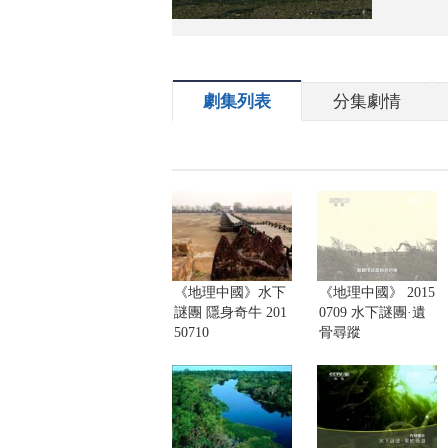
劇集列表
分集劇情
《地理中國》水下
《地理中國》 2015
謎團 隱身奇牛 201
0709 水下謎團·遺
50710
骨尋蹤