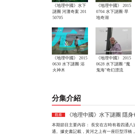
《地理中國》水下
《地理中國》 2015
謎團 河灘奇案 201
0704 水下謎團·旱
50705
地奇湖
《地理中國》 2015
《地理中國》 2015
0630 水下謎團·浴
0628 水下謎團·“魔
火神木
鬼海”奇幻漂流
分集介紹
《地理中國》水下謎團 隱身奇牛 
觀看
本期節目主要內容： 長安在古時有着四通八
通。據史書記載，黃河之上有一座巨型浮橋，