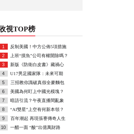
收視TOP榜
1
反制美國！中方公佈5項措施
2
上班“摸魚”公司有權開除嗎？
3
新版《防衛白皮書》藏禍心
4
U17男足國家隊：未來可期
5
三招教你識破真假全麥麵包
6
美國為何盯上中國光模塊？
7
暗語引流？午夜直播間亂象
8
“AI雙星”上空有何新本領？
9
百年潮起 再現張謇傳奇人生
10
一醋一面 “酸”出億萬財路