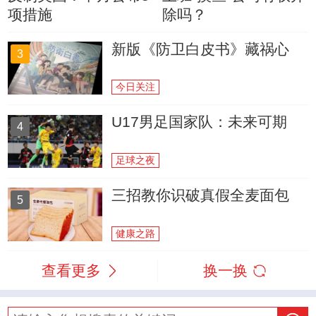
项措施
除吗？
新版《防卫白皮书》藏祸心
3
今日关注
U17男足国家队：未来可期
4
足球之夜
三招教你识破真假全麦面包
5
健康之路
查看更多
换一换