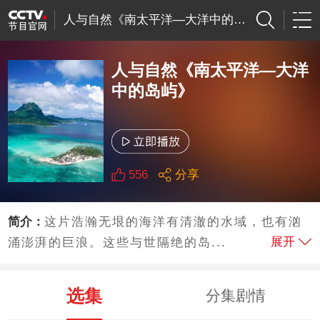
人与自然《南太平洋—大洋中的岛屿》
人与自然《南太平洋—大洋
中的岛屿》
556
分享
简介：
这片浩瀚无垠的海洋有清澈的水域，也有汹
展开
涌澎湃的巨浪。这些与世隔绝的岛...
选集
分集剧情