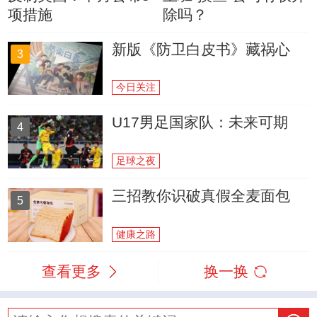
项措施
除吗？
新版《防卫白皮书》藏祸心
3
今日关注
U17男足国家队：未来可期
4
足球之夜
三招教你识破真假全麦面包
5
健康之路
查看更多
换一换