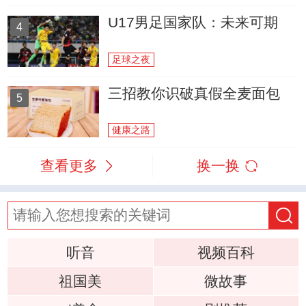
U17男足国家队：未来可期
4
足球之夜
三招教你识破真假全麦面包
5
健康之路
查看更多
换一换
听音
视频百科
祖国美
微故事