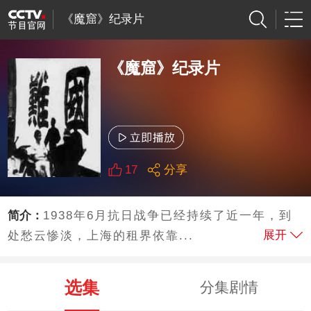
《魔窟》纪录片
《魔窟》纪录片
17
分享
简介：
1938年6月抗日战争已经持续了近一年，到
展开
处愁云惨淡，上海的租界依靠...
选集
分集剧情