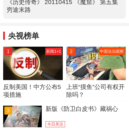
《历史传奇》 20110415 《魔窟》 第五集
穷途末路
央视榜单
1
2
新闻1+1
中国法治观察
反制美国！中方公布5
上班“摸鱼”公司有权开
项措施
除吗？
新版《防卫白皮书》藏祸心
3
今日关注