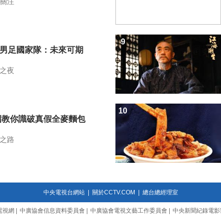
關注
9
7男足國家隊：未來可期
之夜
10
招教你識破真假全麥麵包
之路
中央電視台網站
|
關於CCTV.COM
|
總台總經理室
電視網
|
中廣協會信息資料委員會
|
中廣協會電視文藝工作委員會
|
中央新聞紀錄電影