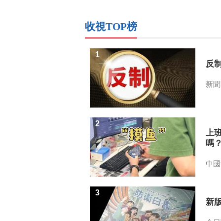
收視TOP榜
1
反
新聞
2
上
嗎
中國
3
新