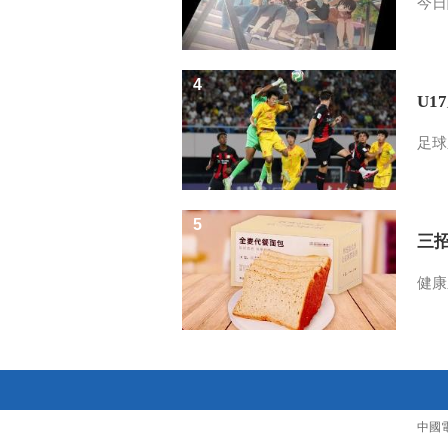
今日
4
U1
足球
5
三
健康
中國