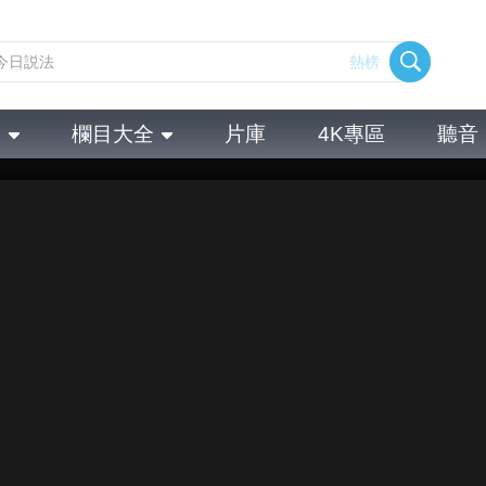
熱榜
全
欄目大全
片庫
4K專區
聽音