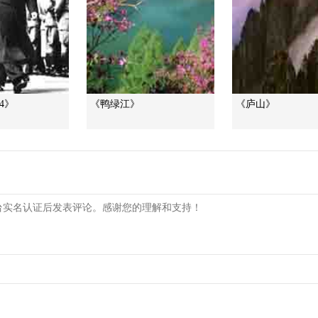
4》
《鸭绿江》
《庐山》