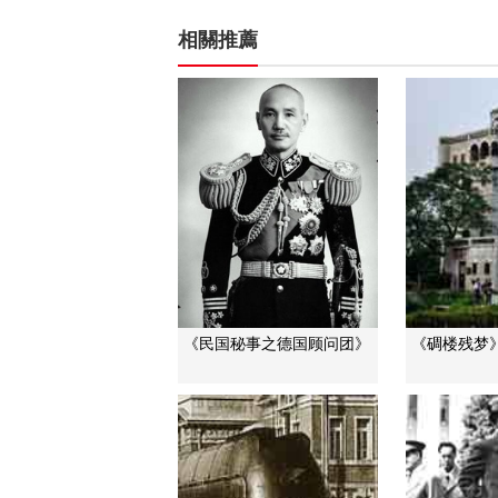
相關推薦
《民国秘事之德国顾问团》
《碉楼残梦