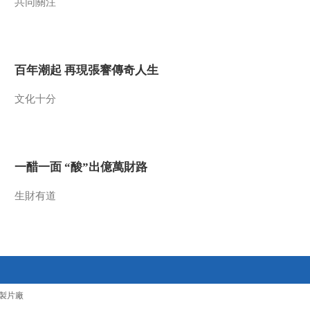
共同關注
百年潮起 再現張謇傳奇人生
文化十分
一醋一面 “酸”出億萬財路
生財有道
製片廠