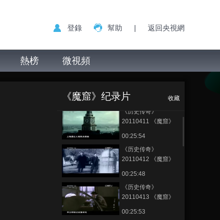
登錄
幫助
|
返回央視網
熱榜
微視頻
《历史传奇》
正在播放
20110414 《魔窟》 第四集 尔
《魔窟》纪录片
虞我诈
收藏
《历史传奇》
20110411 《魔窟》
第一集 锄奸计划
00:25:54
《历史传奇》
20110412 《魔窟》
第二集 血的搏杀
00:25:48
《历史传奇》
20110413 《魔窟》
第三集 无间之道
00:25:53