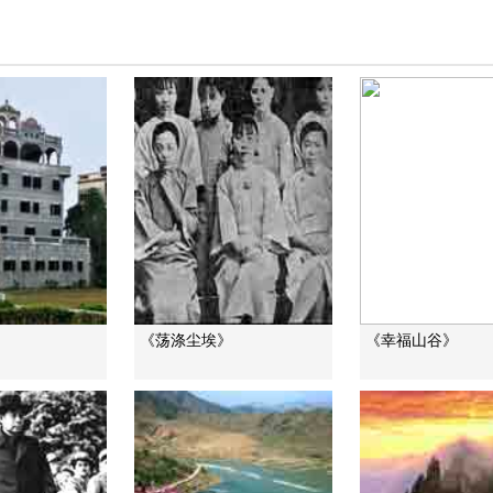
》
《荡涤尘埃》
《幸福山谷》