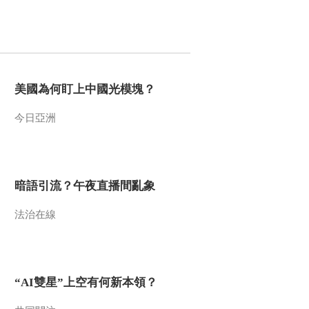
美國為何盯上中國光模塊？
今日亞洲
暗語引流？午夜直播間亂象
法治在線
“AI雙星”上空有何新本領？