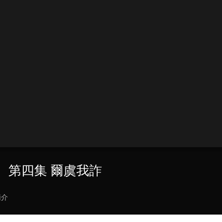
窟》 第四集 爾虞我詐
簡介