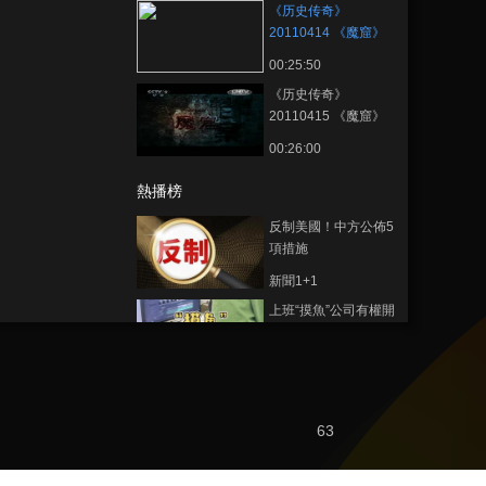
《历史传奇》
20110414 《魔窟》
第四集 尔虞我诈
00:25:50
《历史传奇》
20110415 《魔窟》
第五集 穷途末路
00:26:00
熱播榜
反制美國！中方公佈5
項措施
新聞1+1
上班“摸魚”公司有權開
除嗎？
中國法治觀察
新版《防衛白皮書》
藏禍心
63
今日關注
U17男足國家隊：未