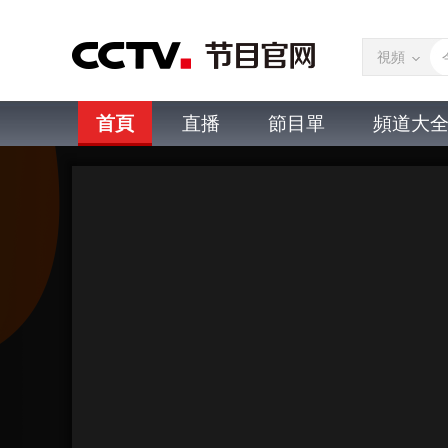
視頻
首頁
直播
節目單
頻道大