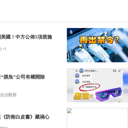
6
制美國！中方公佈5項措施
1+1
7
班“摸魚”公司有權開除
？
法治觀察
8
版《防衛白皮書》藏禍心