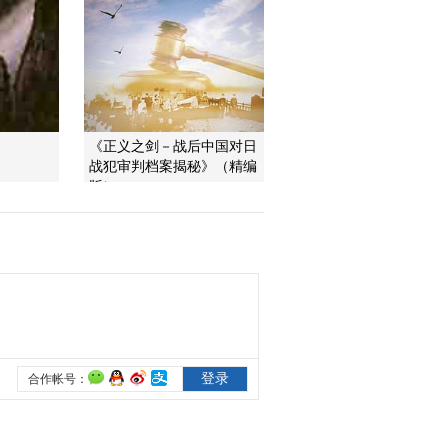
一醋一面 “酸”出億萬
財路
生財有道
《正义之剑－战后中国对日
战犯审判档案揭秘》（精编
版）