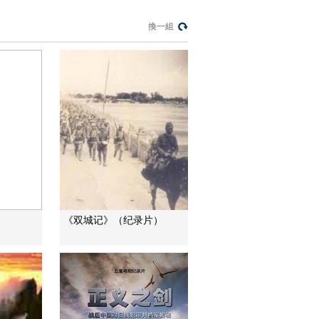
來可期
換一組
足球之夜
三招教你識破真假全
麥麵包
健康之路
美國為何盯上中國光
模塊？
今日亞洲
暗語引流？午夜直播
間亂象
法治在線
“AI雙星”上空有何新本
《双城记》（纪录片）
領？
共同關注
百年潮起 再現張謇傳
奇人生
文化十分