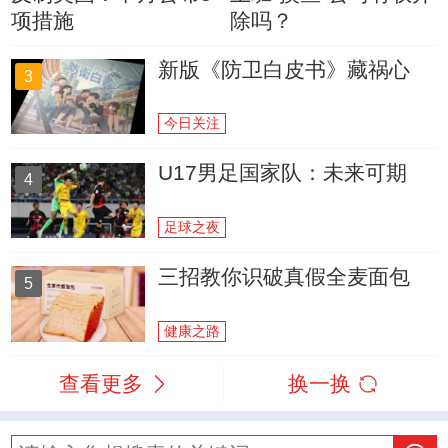
项措施
除吗？
新版《防卫白皮书》藏祸心
3
今日关注
U17男足国家队：未来可期
4
足球之夜
三招教你识破真假全麦面包
5
健康之路
查看更多
换一换