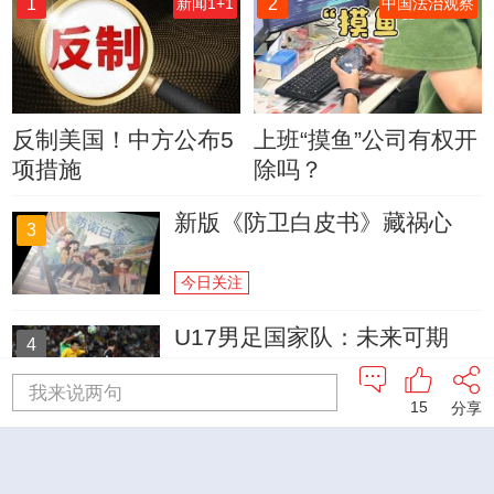
1
2
新闻1+1
中国法治观察
反制美国！中方公布5
上班“摸鱼”公司有权开
项措施
除吗？
新版《防卫白皮书》藏祸心
3
今日关注
U17男足国家队：未来可期
4
我来说两句
足球之夜
15
分享
三招教你识破真假全麦面包
5