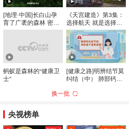
[地理·中国]长白山孕
《天宫建造》第3集：
育了广袤的森林 密如
选择航天 就是选择和
蛛网的河流 星罗棋布
风险共存
的湖泊
蚂蚁是森林的“健康卫
[健康之路]明辨结节莫
士”
纠结（中） 肺部钙化
结节的风险是不是更
换一批
高？
央视榜单