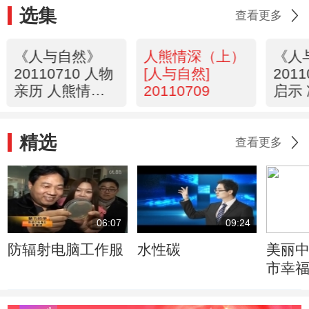
选集
查看更多
《人与自然》
人熊情深（上）
《人
20110710 人物
[人与自然]
201
亲历 人熊情深
20110709
启示
（上）
（下
精选
查看更多
06:07
09:24
防辐射电脑工作服
水性碳
美丽中
市幸