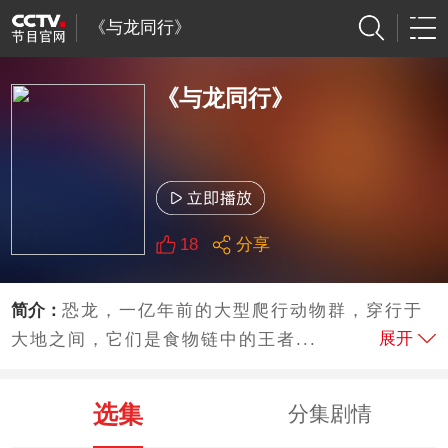
《与龙同行》
《与龙同行》
18
分享
简介：
恐龙，一亿年前的大型爬行动物群，穿行于
展开
大地之间，它们是食物链中的王者...
选集
分集剧情