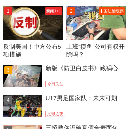
1
2
新闻1+1
中国法治观察
反制美国！中方公布5
上班“摸鱼”公司有权开
项措施
除吗？
新版《防卫白皮书》藏祸心
3
今日关注
U17男足国家队：未来可期
4
足球之夜
三招教你识破真假全麦面包