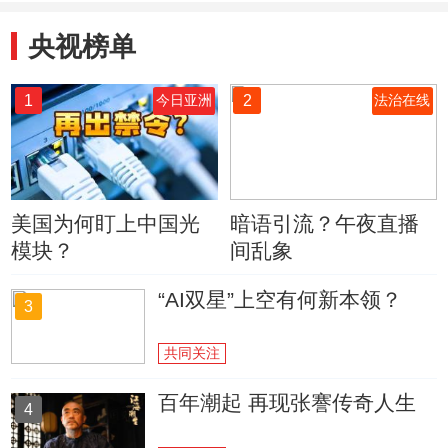
央视榜单
1
2
今日亚洲
法治在线
美国为何盯上中国光
暗语引流？午夜直播
模块？
间乱象
“AI双星”上空有何新本领？
3
共同关注
百年潮起 再现张謇传奇人生
4