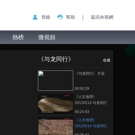
登錄
幫助
|
返回央視網
熱榜
微視頻
《人文地理》
正在播放
20120214 与龙同行 第二集
《与龙同行》
收藏
《与龙同行》 片花
00:00:29
《人文地理》
20120213 与龙同行
第一集
00:24:43
《人文地理》
20120214 与龙同行
第二集