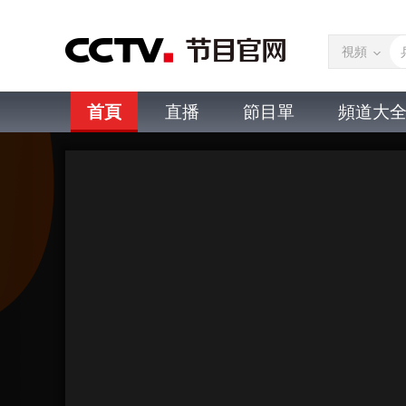
視頻
首頁
直播
節目單
頻道大