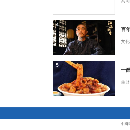
共同
4
百
文化
5
一醋
生財
中國