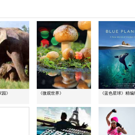
家园》
《微观世界》
《蓝色星球》精编