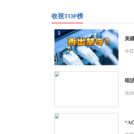
收視TOP榜
1
美
今日
2
暗
法治
3
“A