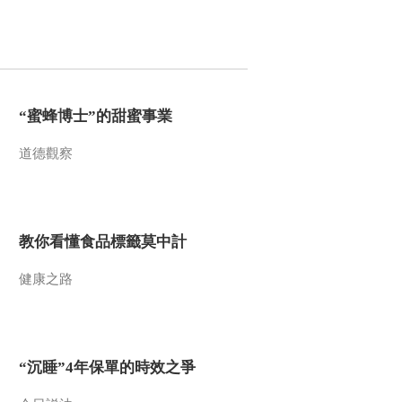
“蜜蜂博士”的甜蜜事業
道德觀察
教你看懂食品標籤莫中計
健康之路
“沉睡”4年保單的時效之爭