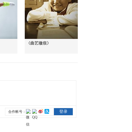
道德觀察
教你看懂食品標籤莫
中計
健康之路
“沉睡”4年保單的時效
《曲艺辙痕》
之爭
今日説法
自然秘境 荒漠翠影蘊
生機
遠方的家
“最後的水上公交”擺渡
人
三農群英匯