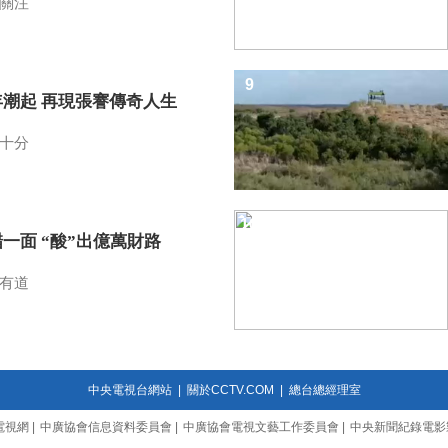
關注
9
年潮起 再現張謇傳奇人生
十分
10
一面 “酸”出億萬財路
有道
中央電視台網站
|
關於CCTV.COM
|
總台總經理室
電視網
|
中廣協會信息資料委員會
|
中廣協會電視文藝工作委員會
|
中央新聞紀錄電影