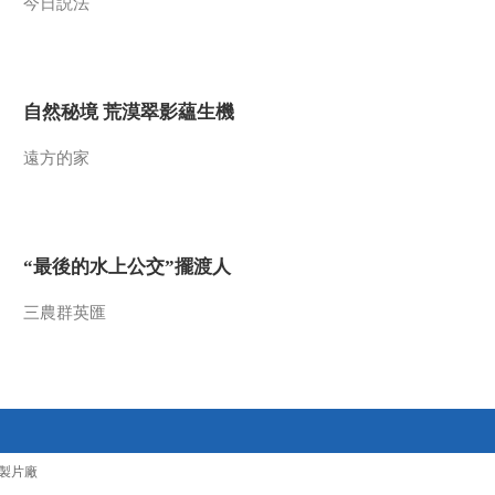
今日説法
自然秘境 荒漠翠影蘊生機
遠方的家
“最後的水上公交”擺渡人
三農群英匯
製片廠