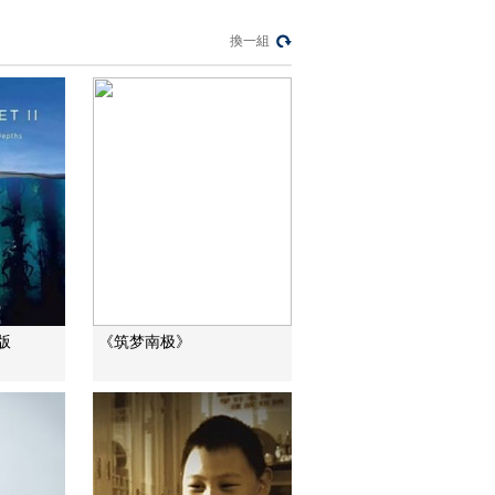
熱播榜
換一組
美國為何盯上中國光
模塊？
今日亞洲
暗語引流？午夜直播
間亂象
法治在線
“AI雙星”上空有何新本
領？
共同關注
百年潮起 再現張謇傳
奇人生
版
《筑梦南极》
文化十分
一醋一面 “酸”出億萬
財路
生財有道
“蜜蜂博士”的甜蜜事業