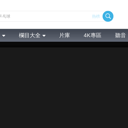
熱榜
全
欄目大全
片庫
4K專區
聽音