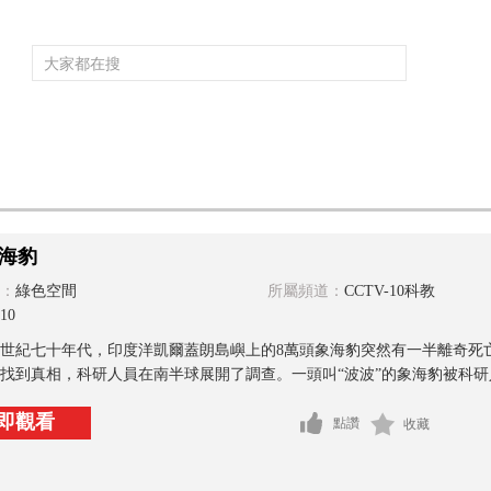
頻道大全
欄目大全
片庫
4K專區
聽
育
電影
國防軍事
電視劇
紀錄
科教
戲曲
社會與法
少
海豹
：
綠色空間
所屬頻道：
CCTV-10科教
10
世紀七十年代，印度洋凱爾蓋朗島嶼上的8萬頭象海豹突然有一半離奇死
找到真相，科研人員在南半球展開了調查。一頭叫“波波”的象海豹被科研人
即觀看
點讚
收藏