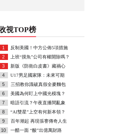
收視TOP榜
1
反制美國！中方公佈5項措施
2
上班“摸魚”公司有權開除嗎？
3
新版《防衛白皮書》藏禍心
4
U17男足國家隊：未來可期
5
三招教你識破真假全麥麵包
6
美國為何盯上中國光模塊？
7
暗語引流？午夜直播間亂象
8
“AI雙星”上空有何新本領？
9
百年潮起 再現張謇傳奇人生
10
一醋一面 “酸”出億萬財路