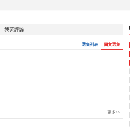
我要評論
選集列表
圖文選集
更多>>