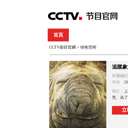
首頁
直播
節目單
CCTV節目官網
>
绿色空间
綜合
新聞
財經
綜藝
中文國際
體
追蹤象
所屬欄目
年份：
20
簡介：
上
兇。為了
立