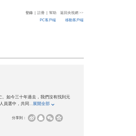
登錄
|
註冊
|
幫助
返回央視網
>>
PC客戶端
移動客戶端
音
熱榜
微視頻
兒
音樂
體育賽事
農業農村
亡。如今三十年過去，我們沒有找到元
員選中，共同...
展開全部
分享到：