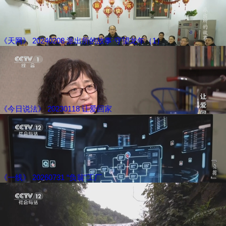
《天网》 20240208 派出所的故事·守望龙年（1）
《今日说法》 20230118 让爱回家
《一线》 20260731 “负翁”工厂