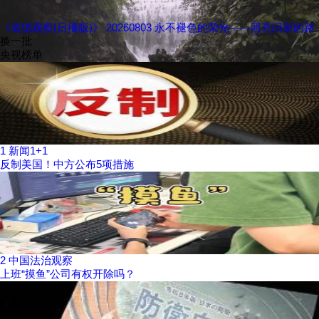
《道德观察(日播版)》 20260803 永不褪色的荣光——照亮回家的路
换一批
央视榜单
1
新闻1+1
反制美国！中方公布5项措施
2
中国法治观察
上班“摸鱼”公司有权开除吗？