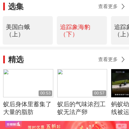
选集
查看更多
美国白蛾
追踪象海豹
追踪
（上）
（下）
（上
精选
查看更多
00:53
00:57
蚁后身体里蓄集了
蚁后的气味浓烈工
蚂蚁
大量的脂肪
蚁无法产卵
线被