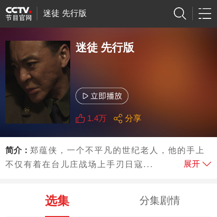
迷徒 先行版
迷徒 先行版
1.4万
分享
简介：
郑蕴侠，一个不平凡的世纪老人，他的手上
展开
不仅有着在台儿庄战场上手刃日寇...
选集
分集剧情