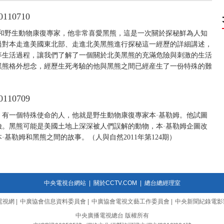
10710
家和野生動物康復專家，他非常喜愛黑熊，這是一次關於探秘鮮為人知
過對本走進美國東北部、走進北美黑熊進行探秘這一經歷的詳細講述，
等生活過程，讓我們了解了一個關於北美黑熊的充滿危險與刺激的生活
黑熊格外想念，經歷生死考驗的他與黑熊之間已經産生了一份特殊的難
10709
，有一個特殊使命的人，他就是野生動物康復專家本·基勒姆。他試圖
險。黑熊可能是美國土地上深深被人們誤解的動物，本·基勒姆企圖改
基勒姆和黑熊之間的故事。（人與自然2011年第124期）
中央電視台網站
|
關於CCTV.COM
|
總台總經理室
電視網
|
中廣協會信息資料委員會
|
中廣協會電視文藝工作委員會
|
中央新聞紀錄電影
中央廣播電視總台 版權所有