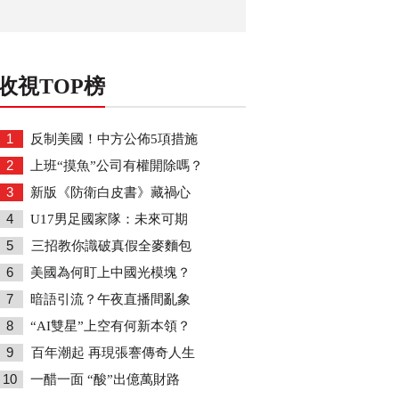
收視TOP榜
1
反制美國！中方公佈5項措施
2
上班“摸魚”公司有權開除嗎？
3
新版《防衛白皮書》藏禍心
4
U17男足國家隊：未來可期
5
三招教你識破真假全麥麵包
6
美國為何盯上中國光模塊？
7
暗語引流？午夜直播間亂象
8
“AI雙星”上空有何新本領？
9
百年潮起 再現張謇傳奇人生
10
一醋一面 “酸”出億萬財路