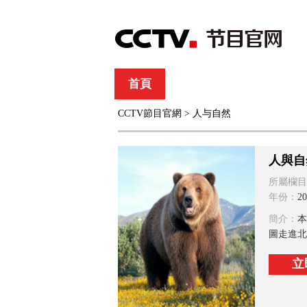
首頁
直播
節目單
CCTV節目官網
>
人与自然
綜合
新聞
財經
綜藝
中文國際
體
人與自
所屬欄目
年份：
20
簡介：
本
圖走進北
立