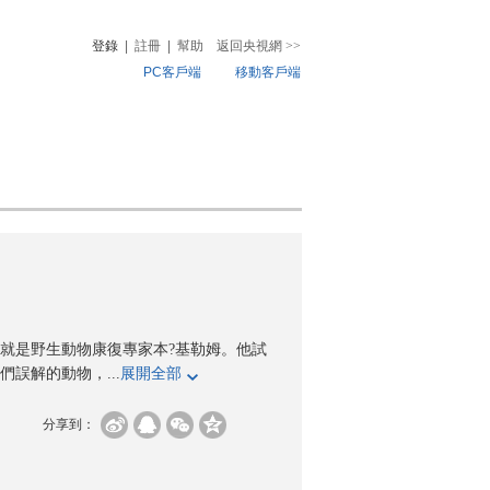
登錄
|
註冊
|
幫助
返回央視網
>>
PC客戶端
移動客戶端
音
熱榜
微視頻
兒
音樂
體育賽事
農業農村
就是野生動物康復專家本?基勒姆。他試
誤解的動物，...
展開全部
分享到：