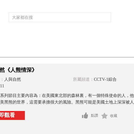
頻道大全
欄目大全
片庫
4K專區
聽
育
電影
國防軍事
電視劇
紀錄
科教
戲曲
社會與法
少
然《人熊情深》
：
人與自然
所屬頻道：
CCTV-1綜合
11
系列節目主要內容為：在美國東北部的森林裏，有一個特殊使命的人，他
美黑熊的世界，這需要承擔很大的風險。黑熊可能是美國土地上深深被人們
即觀看
點讚
收藏