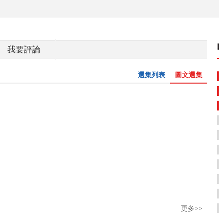
我要評論
選集列表
圖文選集
更多>>