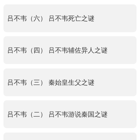
吕不韦（六） 吕不韦死亡之谜
吕不韦（四） 吕不韦辅佐异人之谜
吕不韦（三） 秦始皇生父之谜
吕不韦（二） 吕不韦游说秦国之谜