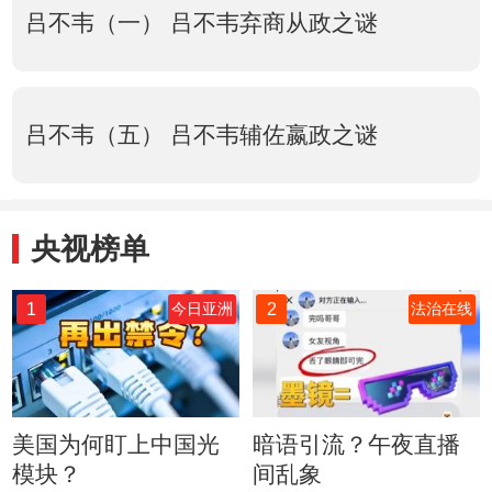
吕不韦（一） 吕不韦弃商从政之谜
吕不韦（五） 吕不韦辅佐嬴政之谜
央视榜单
1
2
今日亚洲
法治在线
美国为何盯上中国光
暗语引流？午夜直播
模块？
间乱象