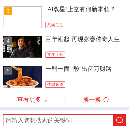
“AI双星”上空有何新本领？
3
共同关注
百年潮起 再现张謇传奇人生
4
文化十分
一醋一面 “酸”出亿万财路
5
生财有道
查看更多
换一换