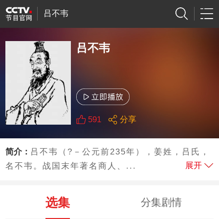
吕不韦
吕不韦
591
分享
简介：
吕不韦（?－公元前235年），姜姓，吕氏，
展开
名不韦。战国末年著名商人、...
选集
分集剧情