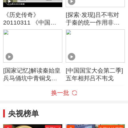
《历史传奇》
[探索·发现]吕不韦对
20110311 《中国人
于秦的统一作用非常
从哪里来》 第五集 特
突出
殊的东亚（下）
[国家记忆]解读秦始皇
[中国国宝大会第二季]
兵马俑坑中青铜戈上
五年相邦吕不韦戈
的铭文
换一批
央视榜单