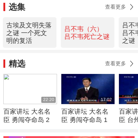
选集
查看更多
古埃及文明失落
吕不
吕不韦（六）
之谜 一个死文
吕不
吕不韦死亡之谜
明的复活
之谜
精选
查看更多
22:20
17:02
百家讲坛 大名名
百家讲坛 大名名
百家讲
臣 勇闯夺命岛 2
臣 勇闯夺命岛 1
臣 台