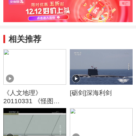
相关推荐
《人文地理》
[砺剑]深海利剑
20110331 《怪图》
（下）