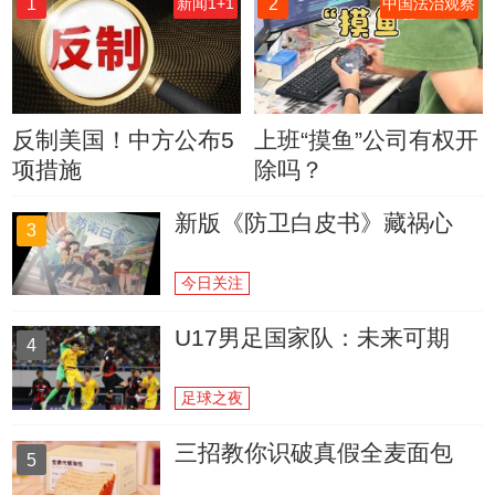
1
2
新闻1+1
中国法治观察
反制美国！中方公布5
上班“摸鱼”公司有权开
项措施
除吗？
新版《防卫白皮书》藏祸心
3
今日关注
U17男足国家队：未来可期
4
足球之夜
三招教你识破真假全麦面包
5