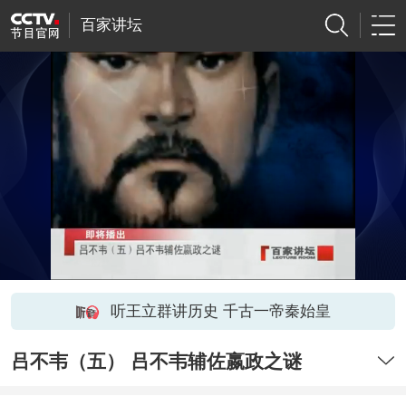
百家讲坛
听王立群讲历史 千古一帝秦始皇
吕不韦（五） 吕不韦辅佐嬴政之谜