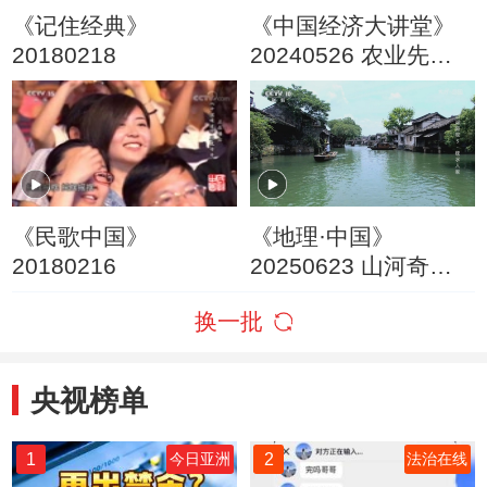
《记住经典》
《中国经济大讲堂》
20180218
20240526 农业先
锋：智慧农机显身手
《民歌中国》
《地理·中国》
20180216
20250623 山河奇观5·
枕水人家
换一批
央视榜单
1
2
今日亚洲
法治在线