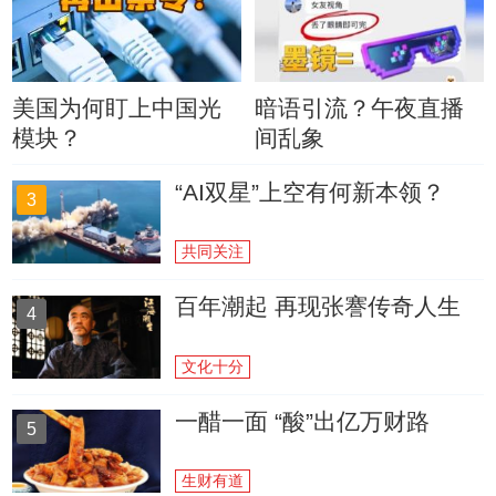
美国为何盯上中国光
暗语引流？午夜直播
模块？
间乱象
“AI双星”上空有何新本领？
3
共同关注
百年潮起 再现张謇传奇人生
4
文化十分
一醋一面 “酸”出亿万财路
5
生财有道