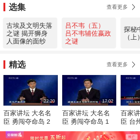
选集
查看更多
古埃及文明失落
吕不韦（五）
探秘
之谜 揭开狮身
吕不韦辅佐嬴政
（上
人面像的面纱
之谜
精选
查看更多
22:20
17:02
百家讲坛 大名名
百家讲坛 大名名
百家讲
臣 勇闯夺命岛 2
臣 勇闯夺命岛 1
臣 台