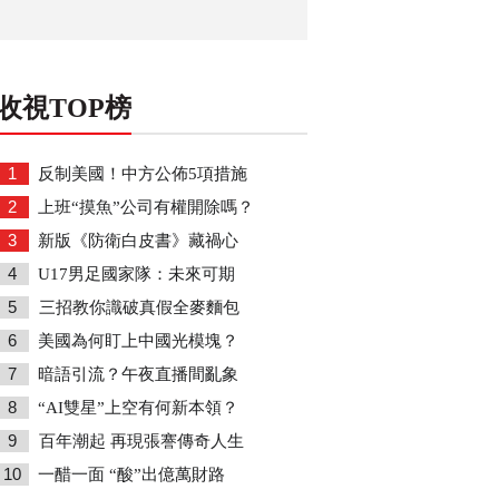
收視TOP榜
1
反制美國！中方公佈5項措施
2
上班“摸魚”公司有權開除嗎？
3
新版《防衛白皮書》藏禍心
4
U17男足國家隊：未來可期
5
三招教你識破真假全麥麵包
6
美國為何盯上中國光模塊？
7
暗語引流？午夜直播間亂象
8
“AI雙星”上空有何新本領？
9
百年潮起 再現張謇傳奇人生
10
一醋一面 “酸”出億萬財路