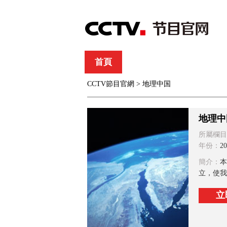
首頁
直播
節目單
CCTV節目官網
>
地理中国
綜合
新聞
財經
綜藝
中文國際
體
地理中
所屬欄目
年份：
20
簡介：
本
立，使我
立