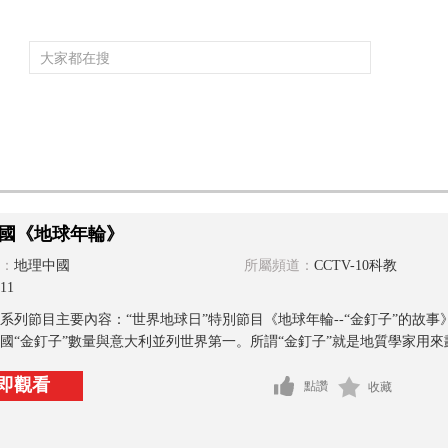
頻道大全
欄目大全
片庫
4K專區
聽
育
電影
國防軍事
電視劇
紀錄
科教
戲曲
社會與法
少
國《地球年輪》
：
地理中國
所屬頻道：
CCTV-10科教
11
系列節目主要內容：“世界地球日”特別節目《地球年輪--“金釘子”的故事
國“金釘子”數量與意大利並列世界第一。所謂“金釘子”就是地質學家用來劃.
即觀看
點讚
收藏