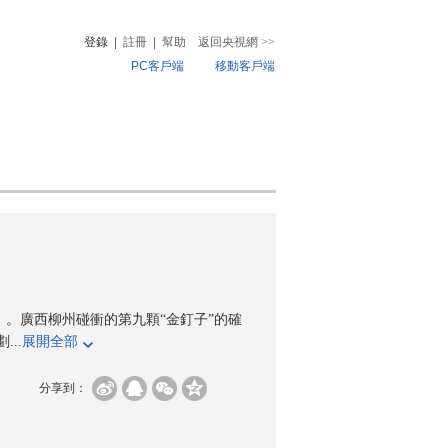
登錄
|
註冊
|
幫助
返回央視網
>>
PC客戶端
移動客戶端
音
熱榜
微視頻
兒
音樂
體育賽事
農業農村
》。廣西柳州碰衝的第九顆“金釘子”的確
..
展開全部
分享到：