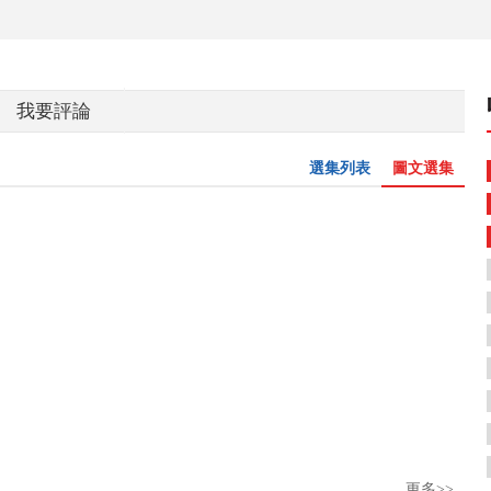
我要評論
選集列表
圖文選集
更多>>