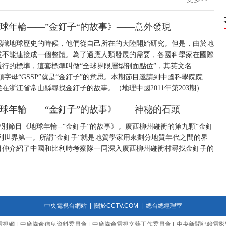
 《地球年輪——”金釘子“的故事》——意外發現
認識地球歷史的時候，他們從自己所在的大陸開始研究。但是，由於地
並不能連接成一個整體。為了適應人類發展的需要，各國科學家在國際
行的標準，這套標準叫做“全球界限層型剖面點位”，其英文名
Point”，取其開頭字母“GSSP”就是“金釘子”的意思。本期節目邀請到中國科學院院
浙江省常山縣尋找金釘子的故事。（地理中國2011年第203期）
 《地球年輪——“金釘子”的故事》——神秘的石頭
別節目《地球年輪--“金釘子”的故事》。廣西柳州碰衝的第九顆“金釘
並列世界第一。所謂“金釘子”就是地質學家用來劃分地質年代之間的界
目仲介紹了中國和比利時考察隊一同深入廣西柳州碰衝村尋找金釘子的
中央電視台網站
|
關於CCTV.COM
|
總台總經理室
電視網
|
中廣協會信息資料委員會
|
中廣協會電視文藝工作委員會
|
中央新聞紀錄電影