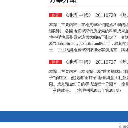
《地理中國》 20110729
觀看
本節目主要內容：在地質學家們開始科學的
理限制，各國地質學家們所探索的科研成果
地科聯地層委員會這個大組織下制定了一套通
為“GlobalStratotypeSectionand
士、古生物與地層學家陳旭做客演播室，講述在
《地理中國》 20110727
觀看
本節目主要內容：本期節目為“世界地球日”特
子”的確立，使我國“金釘子”數量與意大利
限。第九顆金釘子的尋找過程十分艱辛，節
下落的故事。（地理中國2011年第201期）
中國