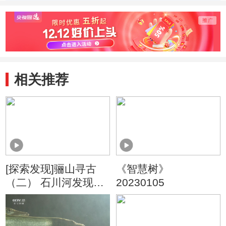
与救命井
的两口救命井
木水
相关推荐
[探索发现]骊山寻古
《智慧树》
（二） 石川河发现秦
20230105
皇陵石刻