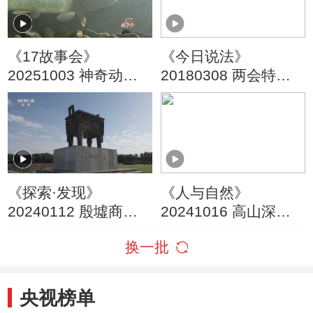
《17故事会》
《今日说法》
20251003 神奇动物
20180308 两会特别
在哪里 动物凶猛
节目——公平正义在
身边 围剿“盗刷者”
《探索·发现》
《人与自然》
20240112 殷墟商王
20241016 高山深处
陵区新发现（下）
的好邻居（上）
换一批
央视榜单