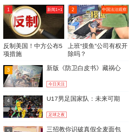
1
2
新闻1+1
中国法治观察
反制美国！中方公布5
上班“摸鱼”公司有权开
项措施
除吗？
新版《防卫白皮书》藏祸心
3
今日关注
U17男足国家队：未来可期
4
足球之夜
三招教你识破真假全麦面包
5