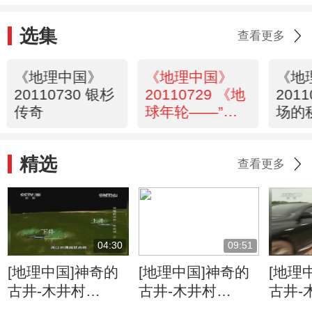
选集
查看更多
《地理中国》
《地理中国》
《地
20110730 银杉
20110729 《地
201
传奇
球年轮——”金
场的
钉子“的故事》
——意外发现
精选
查看更多
04:30
09:51
[地理中国]神奇的
[地理中国]神奇的
[地理
古井-木井村
古井-木井村
古井-
（上） 石桥歌谣
（上） 清浊交替
（上）