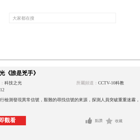
頻道大全
欄目大全
片庫
4K專區
聽
育
電影
國防軍事
電視劇
紀錄
科教
戲曲
社會與法
少
光《誰是兇手》
：
科技之光
所屬頻道：
CCTV-10科教
12
行檢測發現異常信號，艱難的尋找信號的來源，探測人員突破重重迷霧，
即觀看
點讚
收藏