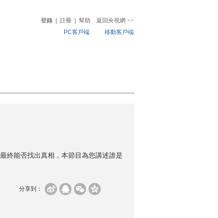
登錄
|
註冊
|
幫助
返回央視網
>>
PC客戶端
移動客戶端
音
熱榜
微視頻
兒
音樂
體育賽事
農業農村
最終能否找出真相，本節目為您講述誰是
分享到：