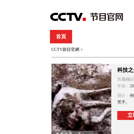
首頁
直播
節目單
CCTV節目官網
>
綜合
新聞
財經
綜藝
中文國際
體
科技之
所屬欄目
年份：
20
簡介：
例
兇手。
立