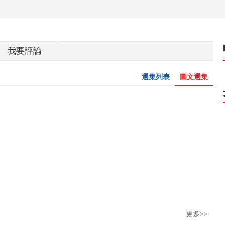
我要評論
選集列表
圖文選集
更多>>