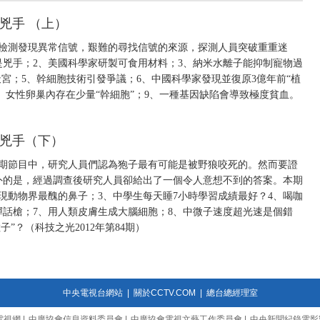
是兇手 （上）
行檢測發現異常信號，艱難的尋找信號的來源，探測人員突破重重迷
兇手；2、美國科學家研製可食用材料；3、納米水離子能抑制寵物過
天宮；5、幹細胞技術引發爭議；6、中國科學家發現並復原3億年前“植
8、女性卵巢內存在少量“幹細胞”；9、一種基因缺陷會導致極度貧血。
誰是兇手（下）
上期節目中，研究人員們認為狍子最有可能是被野狼咬死的。然而要證
外的是，經過調查後研究人員卻給出了一個令人意想不到的答案。本期
現動物界最醜的鼻子；3、中學生每天睡7小時學習成績最好？4、喝咖
彈話槍；7、用人類皮膚生成大腦細胞；8、中微子速度超光速是個錯
子”？（科技之光2012年第84期）
中央電視台網站
|
關於CCTV.COM
|
總台總經理室
電視網
|
中廣協會信息資料委員會
|
中廣協會電視文藝工作委員會
|
中央新聞紀錄電影