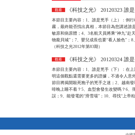
《科技之光》 20120323 誰
觀看
本節目主要內容：1、誰是兇手（上）：例
霧，最終能否找出真相，本節目為您講述誰是
敏原和病原體；4、3名航天員將乘“神九”赴
物龐貝城”；7、嬰兒成長也要“看人臉色”；
（科技之光2012年第83期）
《科技之光》 20120324 
觀看
本節目主要內容：1、誰是兇手（下）：在
明這個觀點還需要更多的證據，不過令人意
節目將揭開殺死狍子的兇手之迷；2、越南發
啡晚上睡不着？5、血型會發生改變嗎？6、
誤；9、能發電的“滑雪場”；10、尋找“上帝粒
中國