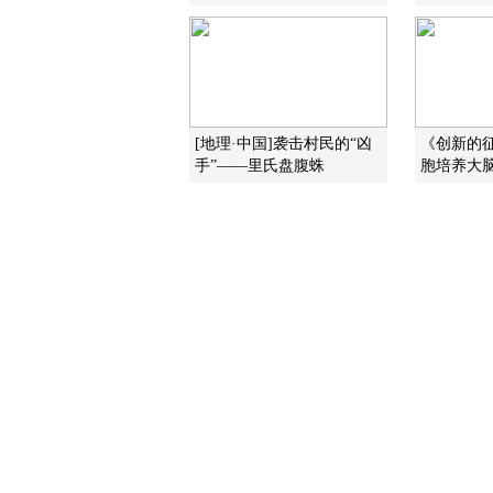
[地理·中国]袭击村民的“凶
《创新的
手”——里氏盘腹蛛
胞培养大脑