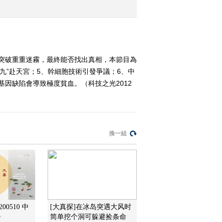
2012-03-20 18:36:06
《科技之光》 20120319
竞技中的不可控因素
突破重重迷霧，最終能否找出真相，本節目為
九”赴天宮；5、幹細胞技術引發爭議；6、中
2012-03-19 18:37:01
基因缺陷會導致極度貧血。（科技之光2012
《科技之光》 20120318
雪域高原的课堂
換一組
2012-03-18 18:27:36
《科技之光》 20120317
追寻纯种藏獒（下）
2012-03-17 19:31:45
《科技之光》 20120316
00510 中
[大真探]在冰岛突遇大风时
追寻纯种藏獒（上）
暑
简单挖个洞可躲避捡条命