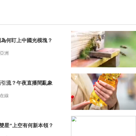
6
國為何盯上中國光模塊？
亞洲
7
語引流？午夜直播間亂象
在線
8
I雙星”上空有何新本領？