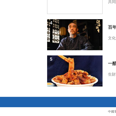
共同
4
百
文化
5
一醋
生財
中國