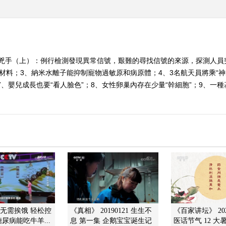
是兇手（上）：例行檢測發現異常信號，艱難的尋找信號的來源，探測人員
材料；3、納米水離子能抑制寵物過敏原和病原體；4、3名航天員將乘“神
7、嬰兒成長也要“看人臉色”；8、女性卵巢內存在少量“幹細胞”；9、一種
]无需挨饿 轻松控
《真相》 20190121 生生不
《百家讲坛》 202
尿病能吃牛羊...
息 第一集 企鹅宝宝诞生记
医话节气 12 大