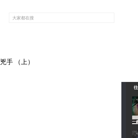
頻道大全
欄目大全
片庫
4K專區
聽
育
電影
國防軍事
電視劇
紀錄
科教
戲曲
社會與法
少
誰是兇手 （上）
往