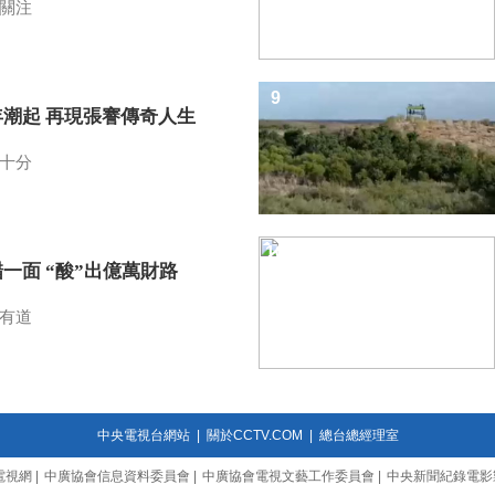
關注
9
年潮起 再現張謇傳奇人生
十分
10
一面 “酸”出億萬財路
有道
中央電視台網站
|
關於CCTV.COM
|
總台總經理室
電視網
|
中廣協會信息資料委員會
|
中廣協會電視文藝工作委員會
|
中央新聞紀錄電影