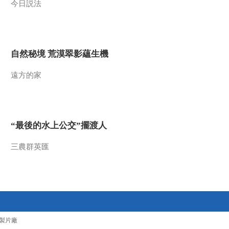
今日説法
2012-03-08 18:31:43
《科技之光》 20120307
是真？是假？（下）
自然秘境 荒漠翠影蘊生機
2012-03-07 19:27:19
遠方的家
《科技之光》 20120306
是真？是假？（上）
“最後的水上公交”擺渡人
2012-03-06 19:09:38
《科技之光》 20120305
三農群英匯
竞技场上的损伤
2012-03-05 19:39:04
《科技之光》 20120304
“烧”出来的肿瘤
製片廠