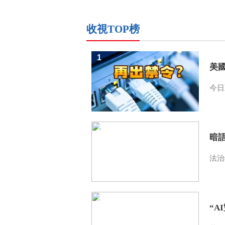
收視TOP榜
1
美
今日
2
暗
法治
3
“A