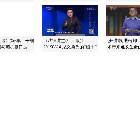
征途》第6集：干细
《法律讲堂(生活版)》
[开讲啦]裴端卿
与脑机接口技...
20190824 见义勇为的“凶手”
术带来延长生命