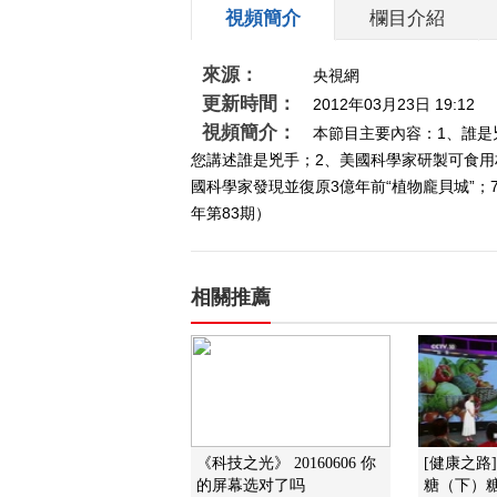
視頻簡介
欄目介紹
來源：
央視網
更新時間：
2012年03月23日 19:12
視頻簡介：
本節目主要內容：1、誰
您講述誰是兇手；2、美國科學家研製可食用
國科學家發現並復原3億年前“植物龐貝城”；
年第83期）
相關推薦
《科技之光》 20160606 你
[健康之路
的屏幕选对了吗
糖（下）糖