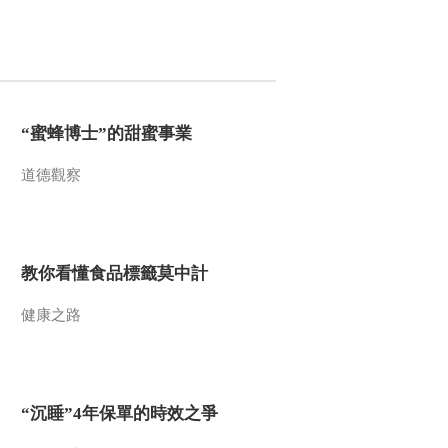
2012-03-12 18:02:55
《科技之光》 20120311
终极探险之我下神堂湾
（下）
“蜜蜂博士”的甜蜜事業
2012-03-11 18:15:44
道德觀察
《科技之光》 20120310
终极探险之我下神堂湾
（中）
2012-03-10 18:18:39
教你看懂食品標籤莫中計
《科技之光》 20120309
终极探险之我下神堂湾
健康之路
（上）
2012-03-09 19:05:49
《科技之光》 20120308
“沉睡”4年保單的時效之爭
爱让生命延续——献给
2012世界肾脏日