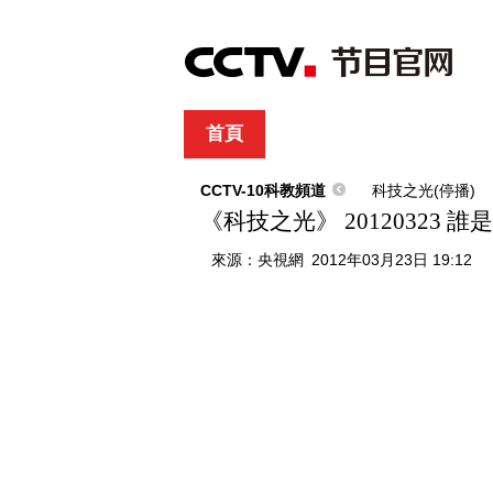
首頁
直播
節目單
綜合
新聞
財經
綜藝
中文國際
體
CCTV-10科教頻道
科技之光(停播)
《科技之光》 20120323 
來源：
央視網
2012年03月23日 19:12