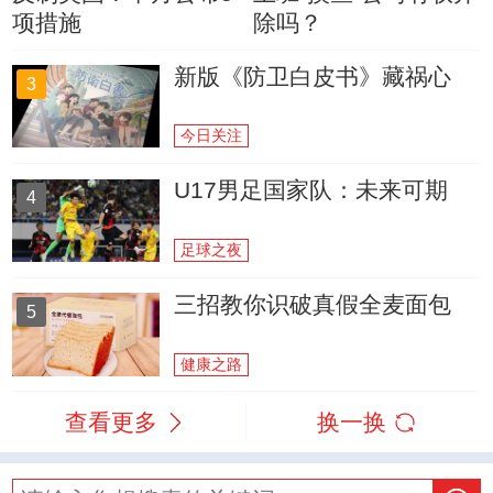
项措施
除吗？
新版《防卫白皮书》藏祸心
3
今日关注
U17男足国家队：未来可期
4
足球之夜
三招教你识破真假全麦面包
5
健康之路
查看更多
换一换