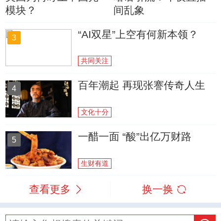
模块？
间乱象
“AI双星”上空有何新本领？
3
共同关注
百年潮起 再现张謇传奇人生
4
文化十分
一醋一面 “酸”出亿万财路
5
生财有道
查看更多
换一换