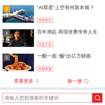
“AI双星”上空有何新本领？
3
共同关注
百年潮起 再现张謇传奇人生
4
文化十分
一醋一面 “酸”出亿万财路
5
生财有道
查看更多
换一换