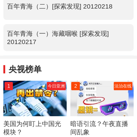
百年青海（二）[探索发现] 20120218
百年青海（一）海藏咽喉 [探索发现]
20120217
央视榜单
1
2
今日亚洲
法治在线
美国为何盯上中国光
暗语引流？午夜直播
模块？
间乱象