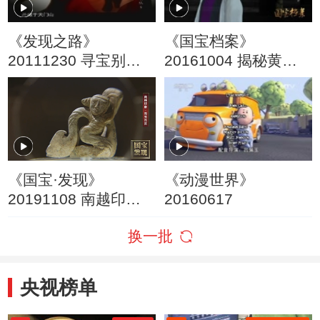
《发现之路》
《国宝档案》
20111230 寻宝别动
20161004 揭秘黄金
队 第五集 李自成宝藏
大墓——二十七天的
（1）
皇帝梦
《国宝·发现》
《动漫世界》
20191108 南越印象
20160617
有玉而安
换一批
央视榜单