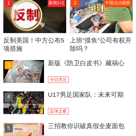
1
2
新闻1+1
中国法治观察
反制美国！中方公布5
上班“摸鱼”公司有权开
项措施
除吗？
新版《防卫白皮书》藏祸心
3
今日关注
U17男足国家队：未来可期
4
足球之夜
三招教你识破真假全麦面包
5