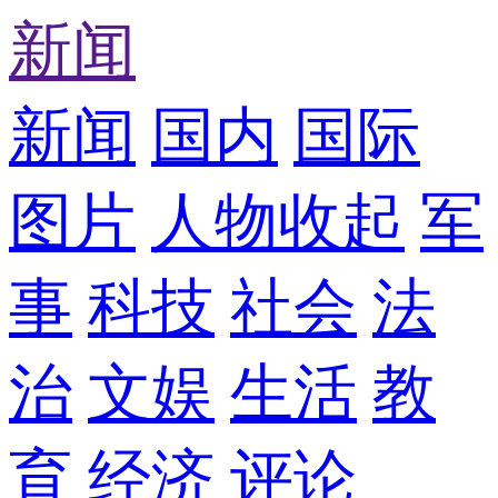
新闻
新闻
国内
国际
图片
人物
收起
军
事
科技
社会
法
治
文娱
生活
教
育
经济
评论