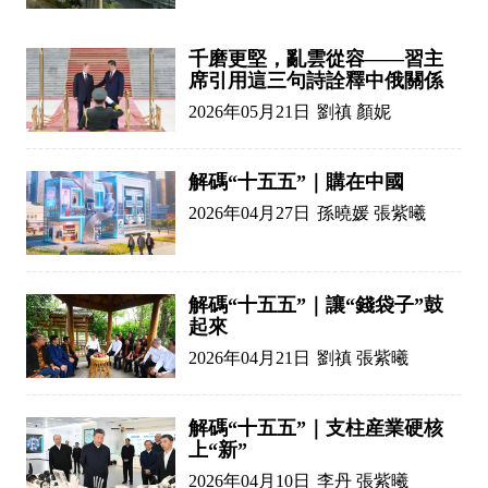
千磨更堅，亂雲從容——習主
席引用這三句詩詮釋中俄關係
2026年05月21日
劉禛 顏妮
解碼“十五五”｜購在中國
2026年04月27日
孫曉媛 張紫曦
解碼“十五五”｜讓“錢袋子”鼓
起來
2026年04月21日
劉禛 張紫曦
解碼“十五五”｜支柱産業硬核
上“新”
2026年04月10日
李丹 張紫曦